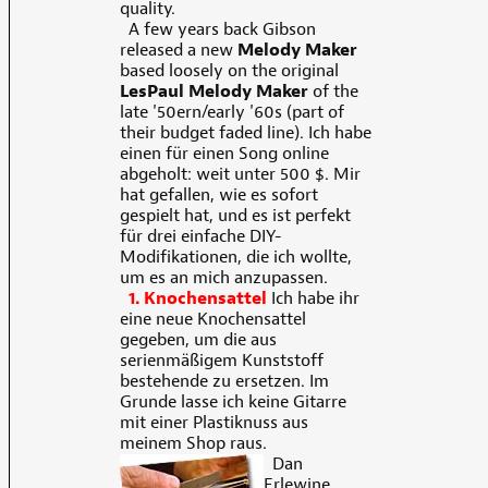
quality.
A few years back Gibson
released a new
Melody Maker
based loosely on the original
LesPaul Melody Maker
of the
late '50ern/early '60s (part of
their budget faded line). Ich habe
einen für einen Song online
abgeholt: weit unter 500 $. Mir
hat gefallen, wie es sofort
gespielt hat, und es ist perfekt
für drei einfache DIY-
Modifikationen, die ich wollte,
um es an mich anzupassen.
1. Knochensattel
Ich habe ihr
eine neue Knochensattel
gegeben, um die aus
serienmäßigem Kunststoff
bestehende zu ersetzen. Im
Grunde lasse ich keine Gitarre
mit einer Plastiknuss aus
meinem Shop raus.
Dan
Erlewine