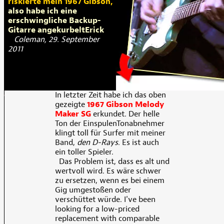
riskierte mein 1967 Gibson,
also habe ich eine
erschwingliche Backup-
Gitarre angekurbeltErick
Coleman, 29. September
2011
In letzter Zeit habe ich das oben
gezeigte
1967 Gibson Melody
Maker SG
erkundet. Der helle
Ton der EinspulenTonabnehmer
klingt toll für Surfer mit meiner
Band,
den D-Rays
. Es ist auch
ein toller Spieler.
Das Problem ist, dass es alt und
wertvoll wird. Es wäre schwer
zu ersetzen, wenn es bei einem
Gig umgestoßen oder
verschüttet würde. I've been
looking for a low-priced
replacement with comparable