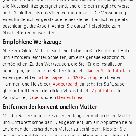
alle Nutenschlitze geeignet sind, und erfordern möglicherweise
mehr Schleifen, als das Video vermuten lässt. Die Verwendung
eines Bindenschleifgeräts oder eines kleinen Bandschleifgeräts
beschleunigt die Arbeit. Achten Sie darauf, Holzblöcke zum
Abschleifen zu verwenden]
Empfohlene Werkzeuge
Alle Zero-Glide-Muttern sind leicht übergroß in Breite und Höhe
und erfordern leichtes Schleifen, um eine genaue Passform zu
ermöglichen. Zu den Werkzeugen, die Sie für die Installation
benötigen, gehören eine Rasierklinge, ein
flacher Schleifblock
mit
einem geklebten
Schleifpapier mit 120 Körnung
, ein kleiner
Hammer- und Holzblock,
Abdeckband
, ein scharfer Stift, super
glue mit mittlerer oder dicker Viskosität, ein
Applikator
oder
Zahnstocher,
Kabel
und ein
kleines Lineal.
Entfernen der konventionellen Mutter
Mit der Rasierklinge die Kanten entlang der vorhandenen Mutter
und Griffbrett schneiden. Dies geschieht, um ein Abplatzen beim
Entfernen der vorhandenen Mutter zu verhindern. Klopfen Sie
mit einem Holzblock und einem kleinen Hammer vorsichtig auf