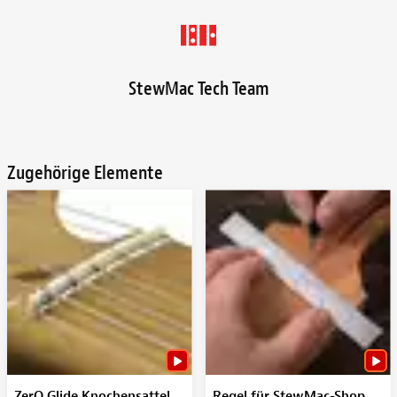
StewMac Tech Team
Zugehörige Elemente
ZerO Glide Knochensattel
Regel für StewMac-Shop