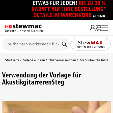
ETWAS FÜR JEDEN!
BIS ZU 30 %
RABATT AUF IHRE BESTELLUNG*
DETAILS IM WARENKORB
ANZEIGEN
GITARREN BESSER MACHEN
KOSTENLOSER VERSAND
Startseite
Videos + Ideen
Online-Ressourcen
Mehr über die Installa
Verwendung der Vorlage für
AkustikgitarrerenSteg