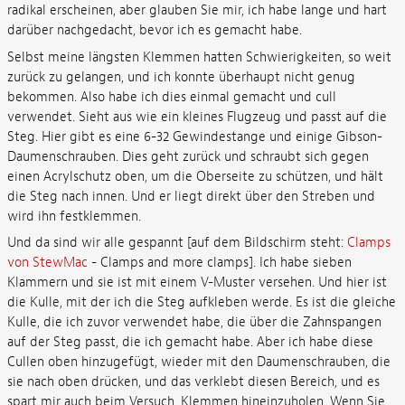
radikal erscheinen, aber glauben Sie mir, ich habe lange und hart
darüber nachgedacht, bevor ich es gemacht habe.
Selbst meine längsten Klemmen hatten Schwierigkeiten, so weit
zurück zu gelangen, und ich konnte überhaupt nicht genug
bekommen. Also habe ich dies einmal gemacht und cull
verwendet. Sieht aus wie ein kleines Flugzeug und passt auf die
Steg. Hier gibt es eine 6-32 Gewindestange und einige Gibson-
Daumenschrauben. Dies geht zurück und schraubt sich gegen
einen Acrylschutz oben, um die Oberseite zu schützen, und hält
die Steg nach innen. Und er liegt direkt über den Streben und
wird ihn festklemmen.
Und da sind wir alle gespannt [auf dem Bildschirm steht:
Clamps
von StewMac
- Clamps and more clamps]. Ich habe sieben
Klammern und sie ist mit einem V-Muster versehen. Und hier ist
die Kulle, mit der ich die Steg aufkleben werde. Es ist die gleiche
Kulle, die ich zuvor verwendet habe, die über die Zahnspangen
auf der Steg passt, die ich gemacht habe. Aber ich habe diese
Cullen oben hinzugefügt, wieder mit den Daumenschrauben, die
sie nach oben drücken, und das verklebt diesen Bereich, und es
spart mir auch beim Versuch, Klemmen hineinzuholen. Wenn Sie