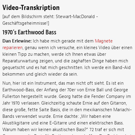
Video-Transkription
[auf dem Bildschirm steht: Stewart-MacDonald -
Geschäftsgeheimnisse!]
1970's Earthwood Bass
Dan Erlewine:
Ich habe mich gerade mit dem
Magnete
reparieren
, genau wenn ich versuche, ein kleines Video über einen
kleinen Tipp zu machen, werde ich Ihnen etwas über
Reparaturwartung zeigen, und die zaghaften Dinge haben mich
gequetscht und es hat mich geschnitten. Ich werde ein Band-Aid
bekommen und gleich wieder da sein.
Nun, hier ist ein Instrument, das man nicht oft sieht. Es ist ein
Earthwood-Bass, der Anfang der 70er von Ernie Ball und George
Fullerton hergestellt wurde. Georg hatte die Fender Company im
Jahr 1970 verlassen. Gleichzeitig schaute Ernie auf den Gitarron,
diese große, fette Saite Basis, die in den mexikanischen Mariachi-
Bands verwendet wurde. Ernie dachte: „Wir haben eine
Akustikgitarre und eine E-Gitarre und einen elektrischen Bass.
Warum haben wir keinen akustischen Bass?“ 72 traf er sich mit