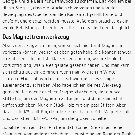
George, um die Basis für Earthwood zu schaffen. Das Problem bei
dieser Steg ist, dass die Brücke sich verzogen und von der
Bewegung des Oberteils an den Kanten aufgerollt hatte und
entfernt und ersetzt werden musste. Außerdem brauchte es ein
wenig Beleistung auf der Innenseite. Ich erzähle Ihnen das gleich.
Das Magnettrennwerkzeug
Aber zuerst zeige ich Ihnen, wie Sie sich nicht mit Magneten
verletzen können, wie ich es eben getan habe. Sie können schwer
zu zerlegen sein, und sie klackern zusammen, wenn Sie nicht
vorsichtig sind, wie Sie es gerade gesehen haben. Und man kann
sich richtig gut einklemmen, wenn man wie ich im Winter
trockene Haut hat, wird es noch schwieriger, diese Dinge
auseinander zu schieben. Also habe ich ein kleines Werkzeug
gemacht, ich nenne es einen Magnetabscheider, der ein paar
Stifte hat, um den Magneten zu fangen, und dann kann ich ihn
einfach schieben. Nur ein Stück Holz mit ein paar Stiften. Aber
das ist ein 1/8 -Zoll-Pin, der die kleinen halben Zoll-Magnete hält.
Und das ist ein 3/16 -Zoll-Pin, um die großen zu halten.
Sobald er sich auf dem Pin befindet, können Sie einfach einen
Magneten vom anderen schieben. Hier ist eine am Rand der Bank.