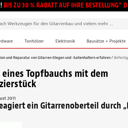
!
BIS ZU 30 % RABATT AUF IHRE BESTELLUNG*
ardware
Tonhölzer
Elektronik
Bausätze + Projekte
tion und Reparatur von Gitarren-Stegen und -Saitenhaltern erfahren
Befesti
 eines Topfbauchs mit dem
zierstück
ust 2011
agiert ein Gitarrenoberteil durch 