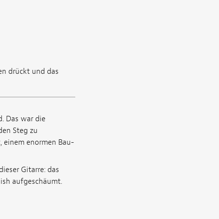
en drückt und das
d. Das war die
den Steg zu
, einem enormen Bau-
ieser Gitarre: das
nish aufgeschäumt.