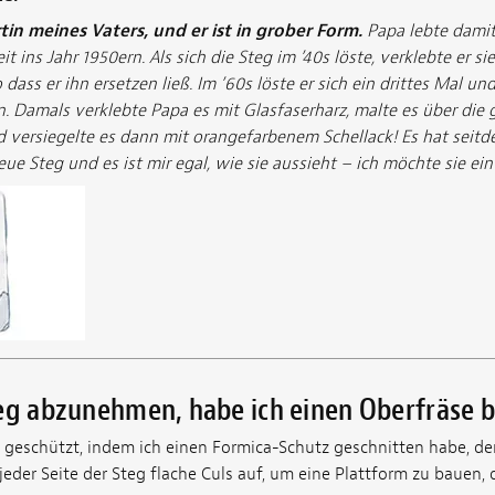
tin meines Vaters, und er ist in grober Form.
Papa lebte dami
 ins Jahr 1950ern. Als sich die Steg im ’40s löste, verklebte er si
o dass er ihn ersetzen ließ. Im ’60s löste er sich ein drittes Mal un
. Damals verklebte Papa es mit Glasfaserharz, malte es über die
d versiegelte es dann mit orangefarbenem Schellack! Es hat seitde
eue Steg und es ist mir egal, wie sie aussieht – ich möchte sie ein
eg abzunehmen, habe ich einen Oberfräse 
e geschützt, indem ich einen Formica-Schutz geschnitten habe, der
jeder Seite der Steg flache Culs auf, um eine Plattform zu bauen,