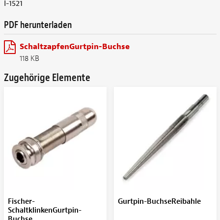
I-1521
PDF herunterladen
SchaltzapfenGurtpin-Buchse
118 KB
Zugehörige Elemente
Fischer-
Gurtpin-BuchseReibahle
SchaltklinkenGurtpin-
Buchse