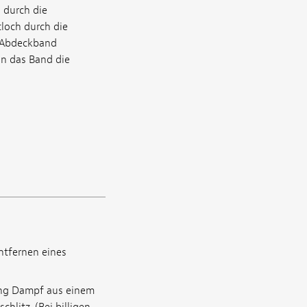
 durch die
loch durch die
k Abdeckband
nn das Band die
ntfernen eines
lang Dampf aus einem
litz. (Bei billigen