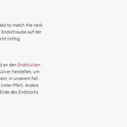
nted to match the neck
er Endschraube auf der
cht richtig
nd an den
Endstücken
.
ulver herstellen, um
ein; in unserem Fall
oter Pfeil). Andere
s Ende des Endstücks