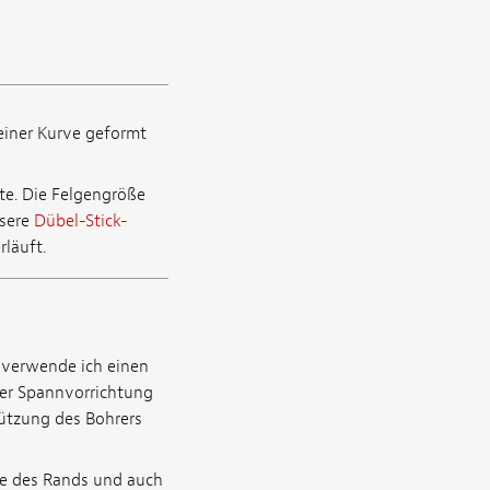
 einer Kurve geformt
ite. Die Felgengröße
nsere
Dübel-Stick-
läuft.
r verwende ich einen
 der Spannvorrichtung
tützung des Bohrers
te des Rands und auch