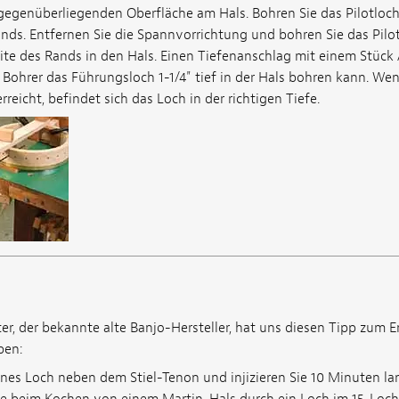
 gegenüberliegenden Oberfläche am Hals. Bohren Sie das Pilotloch
ds. Entfernen Sie die Spannvorrichtung und bohren Sie das Pilot
te des Rands in den Hals. Einen Tiefenanschlag mit einem Stüc
 Bohrer das Führungsloch 1-1/4" tief in der Hals bohren kann. We
reicht, befindet sich das Loch in der richtigen Tiefe.
er, der bekannte alte Banjo-Hersteller, hat uns diesen Tipp zum E
ben:
eines Loch neben dem Stiel-Tenon und injizieren Sie 10 Minuten 
 beim Kochen von einem Martin-Hals durch ein Loch im 15. Lochsch