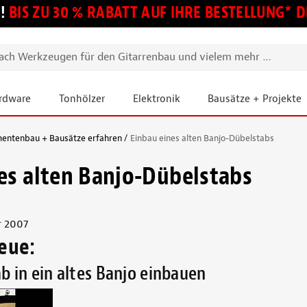
!
BIS ZU 30 % RABATT AUF IHRE BESTELLUNG*
ardware
Tonhölzer
Elektronik
Bausätze + Projekte
mentenbau + Bausätze erfahren
Einbau eines alten Banjo-Dübelstabs
es alten Banjo-Dübelstabs
r 2007
reue:
b in ein altes Banjo einbauen