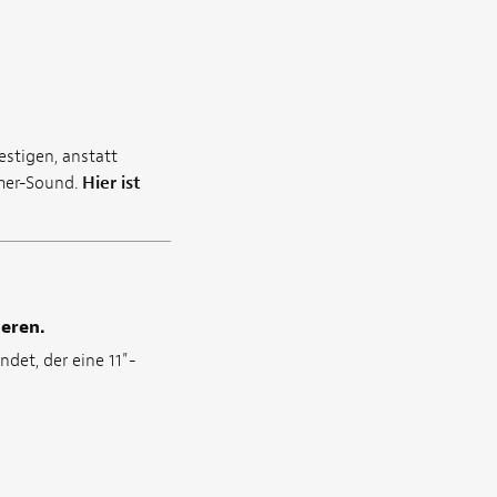
stigen, anstatt
imer-Sound.
Hier ist
ieren.
det, der eine 11"-