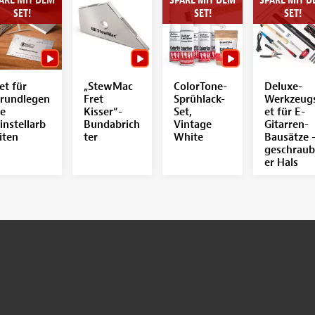
SET!
SET!
SET!
et für
„StewMac
ColorTone-
Deluxe-
rundlegen
Fret
Sprühlack-
Werkzeug
e
Kisser“-
Set,
et für E-
instellarb
Bundabrich
Vintage
Gitarren-
iten
ter
White
Bausätze 
geschraub
er Hals