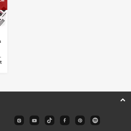
s
–
t