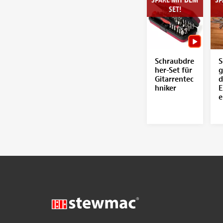
SET!
Schraubdre
S
her-Set für
g
Gitarrentec
d
hniker
E
e