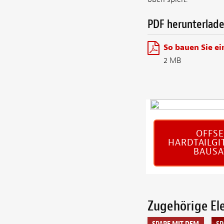
PDF herunterlad
So bauen Sie ei
2 MB
OFFSE
HARDTAILGI
BAUSA
Zugehörige E
SPARE MIT DEM
SP