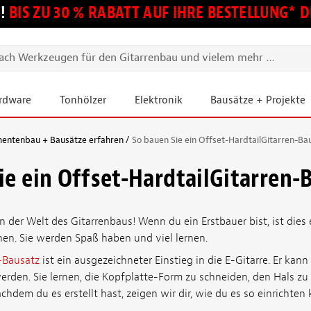
!
BIS ZU 30 % RABATT AUF IHRE BESTELLUNG*
ardware
Tonhölzer
Elektronik
Bausätze + Projekte
mentenbau + Bausätze erfahren
So bauen Sie ein Offset-HardtailGitarren-Ba
ie ein Offset-HardtailGitarren-
 der Welt des Gitarrenbaus! Wenn du ein Erstbauer bist, ist dies 
nen. Sie werden Spaß haben und viel lernen.
-Bausatz
ist ein ausgezeichneter Einstieg in die E-Gitarre. Er kann
den. Sie lernen, die Kopfplatte-Form zu schneiden, den Hals zu
chdem du es erstellt hast, zeigen wir dir, wie du es so einrichten