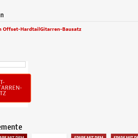
en
n Offset-HardtailGitarren-Bausatz
T-
TARREN-
TZ
lemente
ARE MIT DEM
SPARE MIT DEM
SPARE MIT 