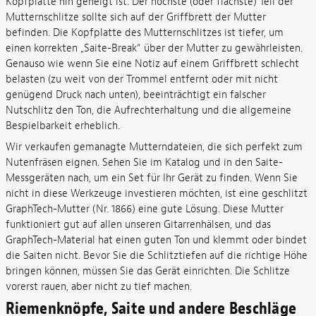
Kopfplatte hin geneigt ist. Der höchste (oder flachste) Teil der
Mutternschlitze sollte sich auf der Griffbrett der Mutter
befinden. Die Kopfplatte des Mutternschlitzes ist tiefer, um
einen korrekten „Saite-Break“ über der Mutter zu gewährleisten.
Genauso wie wenn Sie eine Notiz auf einem Griffbrett schlecht
belasten (zu weit von der Trommel entfernt oder mit nicht
genügend Druck nach unten), beeinträchtigt ein falscher
Nutschlitz den Ton, die Aufrechterhaltung und die allgemeine
Bespielbarkeit erheblich.
Wir verkaufen gemanagte Mutterndateien, die sich perfekt zum
Nutenfräsen eignen. Sehen Sie im Katalog und in den Saite-
Messgeräten nach, um ein Set für Ihr Gerät zu finden. Wenn Sie
nicht in diese Werkzeuge investieren möchten, ist eine geschlitzt
GraphTech-Mutter (Nr. 1866) eine gute Lösung. Diese Mutter
funktioniert gut auf allen unseren Gitarrenhälsen, und das
GraphTech-Material hat einen guten Ton und klemmt oder bindet
die Saiten nicht. Bevor Sie die Schlitztiefen auf die richtige Höhe
bringen können, müssen Sie das Gerät einrichten. Die Schlitze
vorerst rauen, aber nicht zu tief machen.
Riemenknöpfe, Saite und andere Beschläge