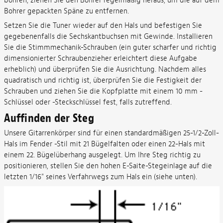
bohren; ziehen Sie den Bohrer regelmäßig heraus, um die auf dem
Bohrer gepackten Späne zu entfernen.
Setzen Sie die Tuner wieder auf den Hals und befestigen Sie
gegebenenfalls die Sechskantbuchsen mit Gewinde. Installieren
Sie die Stimmmechanik-Schrauben (ein guter scharfer und richtig
dimensionierter Schraubenzieher erleichtert diese Aufgabe
erheblich) und überprüfen Sie die Ausrichtung. Nachdem alles
quadratisch und richtig ist, überprüfen Sie die Festigkeit der
Schrauben und ziehen Sie die Kopfplatte mit einem 10 mm -
Schlüssel oder -Steckschlüssel fest, falls zutreffend.
Auffinden der Steg
Unsere Gitarrenkörper sind für einen standardmäßigen 25-1/2-Zoll-
Hals im Fender -Stil mit 21 Bügelfalten oder einen 22-Hals mit
einem 22. Bügelüberhang ausgelegt. Um Ihre Steg richtig zu
positionieren, stellen Sie den hohen E-Saite-Stegeinlage auf die
letzten 1/16" seines Verfahrwegs zum Hals ein (siehe unten).