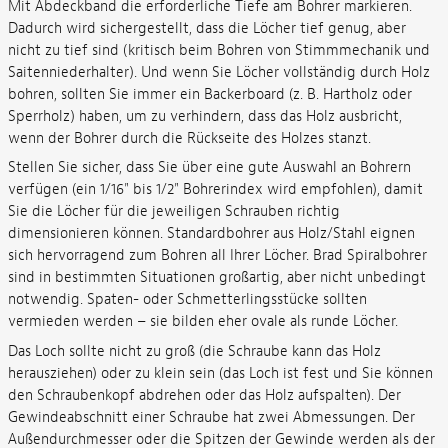
Mit Abdeckband die erforderliche Tiefe am Bohrer markieren.
Dadurch wird sichergestellt, dass die Löcher tief genug, aber
nicht zu tief sind (kritisch beim Bohren von Stimmmechanik und
Saitenniederhalter). Und wenn Sie Löcher vollständig durch Holz
bohren, sollten Sie immer ein Backerboard (z. B. Hartholz oder
Sperrholz) haben, um zu verhindern, dass das Holz ausbricht,
wenn der Bohrer durch die Rückseite des Holzes stanzt.
Stellen Sie sicher, dass Sie über eine gute Auswahl an Bohrern
verfügen (ein 1/16" bis 1/2" Bohrerindex wird empfohlen), damit
Sie die Löcher für die jeweiligen Schrauben richtig
dimensionieren können. Standardbohrer aus Holz/Stahl eignen
sich hervorragend zum Bohren all Ihrer Löcher. Brad Spiralbohrer
sind in bestimmten Situationen großartig, aber nicht unbedingt
notwendig. Spaten- oder Schmetterlingsstücke sollten
vermieden werden – sie bilden eher ovale als runde Löcher.
Das Loch sollte nicht zu groß (die Schraube kann das Holz
herausziehen) oder zu klein sein (das Loch ist fest und Sie können
den Schraubenkopf abdrehen oder das Holz aufspalten). Der
Gewindeabschnitt einer Schraube hat zwei Abmessungen. Der
Außendurchmesser oder die Spitzen der Gewinde werden als der