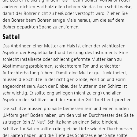
die Löcher vorsichtig in den Hals – beim Bohren von Ahorn oder
anderen dichten Hartholzteilen bohren Sie das Loch schrittweise,
damit der Bohrer nicht zu heiß oder verstopft wird. Ziehen Sie
den Bohrer beim Bohren einige Male heraus, um die auf dem
Bohrer gepackten Späne zu entfernen.
Sattel
Das Anbringen einer Mutter am Hals ist einer der wichtigsten
Aspekte der Bespielbarkeit und Leistung des Instruments. Eine
schlecht installierte oder schlecht geformte Mutter kann zu
Abstimmungsproblemen, schlechterem Ton und schlechter
Aufrechterhaltung führen. Damit eine Mutter gut funktioniert,
müssen die Schlitze in der richtigen Größe, Position und Form
angeordnet sein. Auch der Einbau der Mutter in den Schlitz ist
sehr wichtig. Er sollte eng anliegen (nicht zu eng) und allen
Aspekten des Schlitzes und der Form der Griffbrett entsprechen.
Die Schlitze müssen pro Saite bemessen sein und einen runden
„U-förmigen“ Boden haben, um den vollen Durchmesser des Saite
zu tragen (ein „V-Nut“-Schlitz kann an einen Saite binden).
Schlitze für Saiten sollten die gleiche Tiefe wie der Durchmesser
der Saiten haben, und die Tiefe des Schlitzes einer Saite sollte