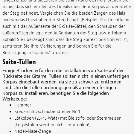
langes Lineal und platzieren Sie es am Rand des Hals. Stellen Sie
sicher, dass sich ein Teil des Lineals über dem Korpus an der Stelle
der Steg befindet. Vergleichen Sie die beiden Zargen des Hals
und wo das Lineal über der Steg hängt. (Beispiel: Das Lineal kann
auch mit der Außenseite der E-Saite-Sättel, den Schrauben der
äußeren Stegeinlage, den Außenkanten der Steg usw. erfolgen)
Sobald Sie überzeugt sind, dass die Steg korrekt positioniert ist,
zentrieren Sie Ihre Markierungen und bohren Sie für die
Befestigungsschrauben/-pfosten.
Saite-Tüllen
Einige Brücken erfordern die Installation von Saite auf der
Rückseite der Gitarre. Tüllen sollten nicht in einen unfertigen
Korpus eingebaut werden, da sie zu schwer zu entfernen
sind. Um die Tüllen ordnungsgemäß an einem fertigen
Korpus zu installieren, benötigen Sie die folgenden
Werkzeuge:
Hammer
Kreuzschlitzschraubendreher Nr. 1
Lötkolben (25-45 Watt) mit Bleistift- oder Stemmeisen
(Lötpistolen werden nicht empfohlen!)
Nadel-Nase-Zange