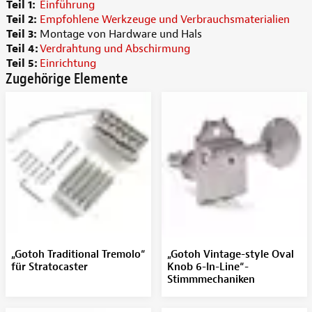
Teil 1:
Einführung
Teil 2:
Empfohlene Werkzeuge und Verbrauchsmaterialien
Teil 3:
Montage von Hardware und Hals
Teil 4:
Verdrahtung und Abschirmung
Teil 5:
Einrichtung
Zugehörige Elemente
„Gotoh Traditional Tremolo“
„Gotoh Vintage-style Oval
für Stratocaster
Knob 6-In-Line“-
Stimmmechaniken