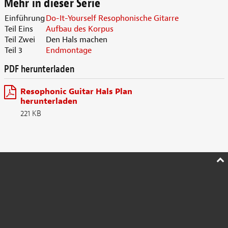
Mehr in dieser Serie
Einführung
Do-It-Yourself Resophonische Gitarre
Teil Eins
Aufbau des Korpus
Teil Zwei
Den Hals machen
Teil 3
Endmontage
PDF herunterladen
Resophonic Guitar Hals Plan
herunterladen
221 KB