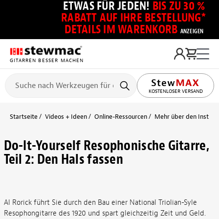
ETWAS FÜR JEDEN!
BIS ZU 30 %
RABATT AUF IHRE BESTELLUNG*
DETAILS IM WARENKORB
ANZEIGEN
GITARREN BESSER MACHEN
KOSTENLOSER VERSAND
Startseite
Videos + Ideen
Online-Ressourcen
Mehr über den Instru
Do-It-Yourself Resophonische Gitarre,
Teil 2: Den Hals fassen
Al Rorick führt Sie durch den Bau einer National Triolian-Syle
Resophongitarre des 1920 und spart gleichzeitig Zeit und Geld.