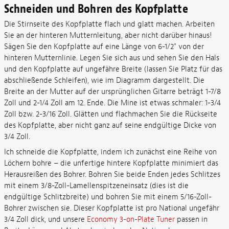
Schneiden und Bohren des Kopfplatte
Die Stirnseite des Kopfplatte flach und glatt machen. Arbeiten
Sie an der hinteren Mutternleitung, aber nicht darüber hinaus!
Sägen Sie den Kopfplatte auf eine Länge von 6-1/2" von der
hinteren Mutternlinie. Legen Sie sich aus und sehen Sie den Hals
und den Kopfplatte auf ungefähre Breite (lassen Sie Platz für das
abschließende Schleifen), wie im Diagramm dargestellt. Die
Breite an der Mutter auf der ursprünglichen Gitarre beträgt 1-7/8
Zoll und 2-1/4 Zoll am 12. Ende. Die Mine ist etwas schmaler: 1-3/4
Zoll bzw. 2-3/16 Zoll. Glätten und flachmachen Sie die Rückseite
des Kopfplatte, aber nicht ganz auf seine endgültige Dicke von
3/4 Zoll.
Ich schneide die Kopfplatte, indem ich zunächst eine Reihe von
Löchern bohre – die unfertige hintere Kopfplatte minimiert das
Herausreißen des Bohrer. Bohren Sie beide Enden jedes Schlitzes
mit einem 3/8-Zoll-Lamellenspitzeneinsatz (dies ist die
endgültige Schlitzbreite) und bohren Sie mit einem 5/16-Zoll-
Bohrer zwischen sie. Dieser Kopfplatte ist pro National ungefähr
3/4 Zoll dick, und unsere
Economy 3-on-Plate Tuner
passen in