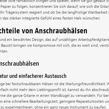
eide Stile fantastisch klingen und spielen, wenn sie gut gebaut s
Papier zu folgen, konzentrieren Sie sich darauf, wie sich die Gitar
 Ihr Trägersystem reagiert und ob Sie die langfristige Wartbarkeit 
 das stärker integrierte Gefühl eines festen Hals wünschen.
chteile von Anschraubhälsen
ind ein bewährtes Design, das auf unzähligen Arbeitspferdgitar
 Baustil bringen sie Kompromisse mit sich, die es wert sind, vers
hten.
nschraubhälsen
atur und einfacherer Austausch
lge bei festschraubbaren Hälsen ist die Wartungsfreundlichkeit. 
infach nicht mehr dein Lieblingsprofil ist, kannst du ihn abschra
ne die ganze Gitarre in einen Wandbügel zu verwandeln. Für beru
s eine schnellere Bearbeitungszeit, geringere Reparaturkosten und
zu experimentieren, ohne ein ganz neues Instrument zu kaufen.