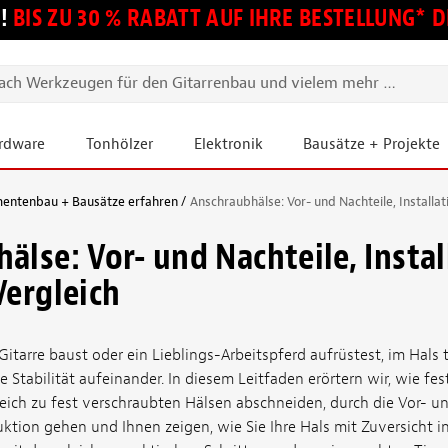
!
BIS ZU 30 % RABATT AUF IHRE BESTELLUNG*
ardware
Tonhölzer
Elektronik
Bausätze + Projekte
mentenbau + Bausätze erfahren
Anschraubhälse: Vor- und Nachteile, Installat
älse: Vor- und Nachteile, Instal
Vergleich
Gitarre baust oder ein Lieblings-Arbeitspferd aufrüstest, im Hals t
ge Stabilität aufeinander. In diesem Leitfaden erörtern wir, wie fe
eich zu fest verschraubten Hälsen abschneiden, durch die Vor- un
tion gehen und Ihnen zeigen, wie Sie Ihre Hals mit Zuversicht ins