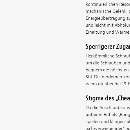
kontinuierlichen Reso
mechanische Gelenk, da
Energieübertragung zw
und leicht mit Abholu
Erhaltung und Wärme v
Sperrigerer Zuga
Herkömmliche Schraub
um die Schrauben und 
bequem die höchsten Ä
Stil. Die modernen ko
wenn du über der 15. Fa
Stigma des „Chea
Da die Anschraubkonstr
unfairen Ruf als „Bud
spielen und klingen, 
„schwerwiegender“ od