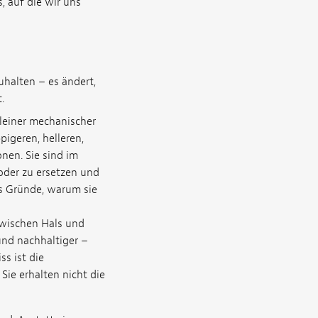
, auf die wir uns
uhalten – es ändert,
.
leiner mechanischer
igeren, helleren,
nen. Sie sind im
oder zu ersetzen und
es Gründe, warum sie
zwischen Hals und
 und nachhaltiger –
s ist die
Sie erhalten nicht die