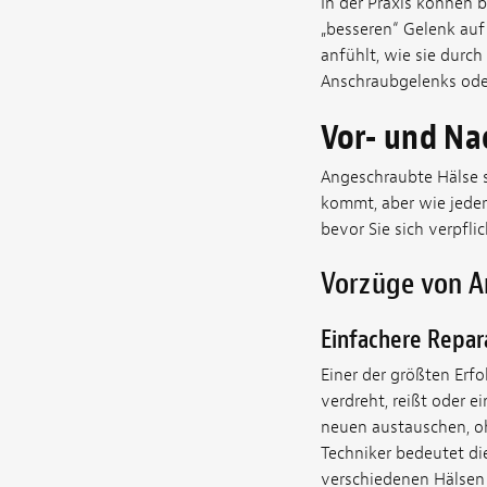
In der Praxis können b
„besseren“ Gelenk auf 
anfühlt, wie sie durch
Anschraubgelenks oder
Vor- und Na
Angeschraubte Hälse s
kommt, aber wie jeder
bevor Sie sich verpflic
Vorzüge von A
Einfachere Repar
Einer der größten Erfo
verdreht, reißt oder e
neuen austauschen, oh
Techniker bedeutet die
verschiedenen Hälsen 