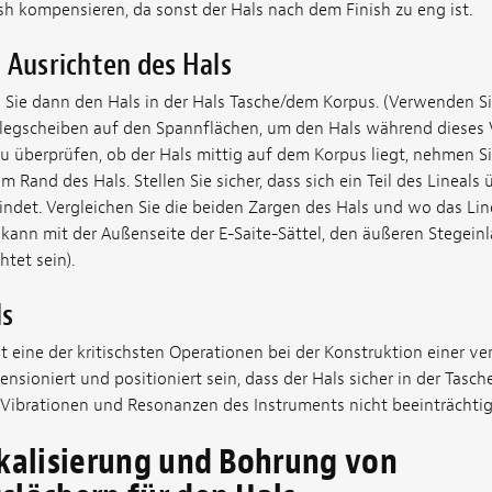
h kompensieren, da sonst der Hals nach dem Finish zu eng ist.
 Ausrichten des Hals
 Sie dann den Hals in der Hals Tasche/dem Korpus. (Verwenden S
legscheiben auf den Spannflächen, um den Hals während dieses 
zu überprüfen, ob der Hals mittig auf dem Korpus liegt, nehmen Si
am Rand des Hals. Stellen Sie sicher, dass sich ein Teil des Lineal
findet. Vergleichen Sie die beiden Zargen des Hals und wo das Lin
l kann mit der Außenseite der E-Saite-Sättel, den äußeren Stegei
htet sein).
ls
t eine der kritischsten Operationen bei der Konstruktion einer ve
sioniert und positioniert sein, dass der Hals sicher in der Tasche
ie Vibrationen und Resonanzen des Instruments nicht beeinträchti
okalisierung und Bohrung von