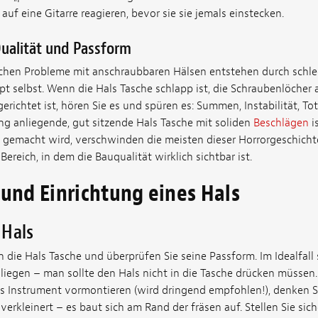
auf eine Gitarre reagieren, bevor sie sie jemals einstecken.
Qualität und Passform
ichen Probleme mit anschraubbaren Hälsen entstehen durch schl
t selbst. Wenn die Hals Tasche schlapp ist, die Schraubenlöcher 
erichtet ist, hören Sie es und spüren es: Summen, Instabilität, T
ng anliegende, gut sitzende Hals Tasche mit soliden
Beschlägen
i
g gemacht wird, verschwinden die meisten dieser Horrorgeschicht
n Bereich, in dem die Bauqualität wirklich sichtbar ist.
 und Einrichtung eines Hals
 Hals
n die Hals Tasche und überprüfen Sie seine Passform. Im Idealfall s
liegen – man sollte den Hals nicht in die Tasche drücken müssen
das Instrument vormontieren (wird dringend empfohlen!), denken S
verkleinert – es baut sich am Rand der fräsen auf. Stellen Sie siche