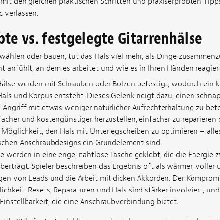
it den gleichen praktischen Schritten und praxiserprobten Tipps
 verlassen.
te vs. festgelegte Gitarrenhälse
 wählen oder bauen, tut das Hals viel mehr, als Dinge zusammenz
t anfühlt, an dem es arbeitet und wie es in Ihren Händen reagiert
älse werden mit Schrauben oder Bolzen befestigt, wodurch ein k
als und Korpus entsteht. Dieses Gelenk neigt dazu, einen schnapp
Angriff mit etwas weniger natürlicher Aufrechterhaltung zu beto
acher und kostengünstiger herzustellen, einfacher zu reparieren 
 Möglichkeit, den Hals mit Unterlegscheiben zu optimieren – all
sischen Anschraubdesigns ein Grundelement sind.
e werden in eine enge, nahtlose Tasche geklebt, die die Energie 
berträgt. Spieler beschreiben das Ergebnis oft als wärmer, voller
ngen von Leads und die Arbeit mit dicken Akkorden. Der Kompromis
chkeit: Resets, Reparaturen und Hals sind stärker involviert, und 
 Einstellbarkeit, die eine Anschraubverbindung bietet.