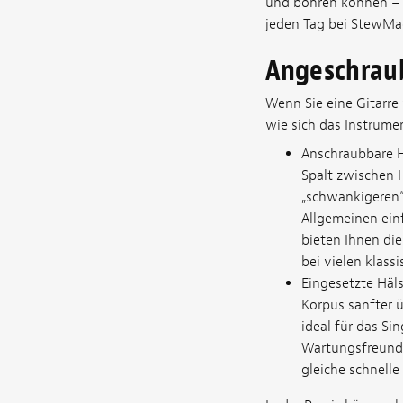
und bohren können – m
jeden Tag bei StewMac
Angeschraub
Wenn Sie eine Gitarre
wie sich das Instrumen
Anschraubbare H
Spalt zwischen H
„schwankigeren“ 
Allgemeinen einf
bieten Ihnen die
bei vielen klas
Eingesetzte Häls
Korpus sanfter ü
ideal für das Si
Wartungsfreundli
gleiche schnelle