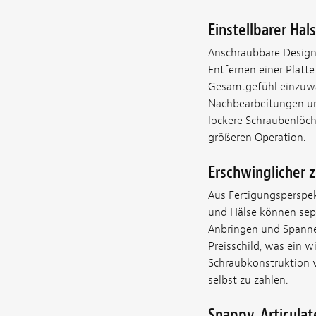
Einstellbarer Hal
Anschraubbare Designs
Entfernen einer Platte
Gesamtgefühl einzuwäh
Nachbearbeitungen und
lockere Schraubenlöche
größeren Operation.
Erschwinglicher 
Aus Fertigungsperspek
und Hälse können sep
Anbringen und Spannen
Preisschild, was ein w
Schraubkonstruktion v
selbst zu zahlen.
Snappy, Articulat