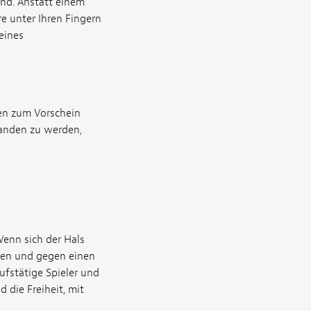
ind. Anstatt einem
re unter Ihren Fingern
eines
ren zum Vorschein
tanden zu werden,
Wenn sich der Hals
uben und gegen einen
fstätige Spieler und
 die Freiheit, mit