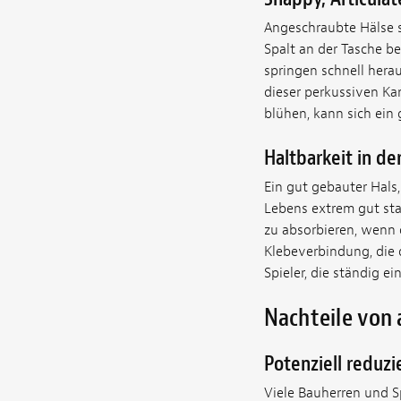
Angeschraubte Hälse s
Spalt an der Tasche b
springen schnell hera
dieser perkussiven Kan
blühen, kann sich ein
Haltbarkeit in der
Ein gut gebauter Hals
Lebens extrem gut sta
zu absorbieren, wenn 
Klebeverbindung, die d
Spieler, die ständig ei
Nachteile von
Potenziell reduz
Viele Bauherren und Sp