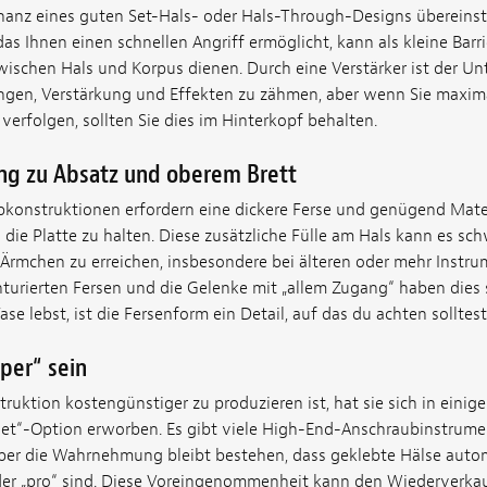
nanz eines guten Set-Hals- oder Hals-Through-Designs übereins
s Ihnen einen schnellen Angriff ermöglicht, kann als kleine Barri
ischen Hals und Korpus dienen. Durch eine Verstärker ist der Unt
ngen, Verstärkung und Effekten zu zähmen, aber wenn Sie maxima
erfolgen, sollten Sie dies im Hinterkopf behalten.
ng zu Absatz und oberem Brett
konstruktionen erfordern eine dickere Ferse und genügend Mater
die Platte zu halten. Diese zusätzliche Fülle am Hals kann es sc
rmchen zu erreichen, insbesondere bei älteren oder mehr Instr
nturierten Fersen und die Gelenke mit „allem Zugang“ haben dies s
se lebst, ist die Fersenform ein Detail, auf das du achten solltest
per“ sein
uktion kostengünstiger zu produzieren ist, hat sie sich in einige
get“-Option erworben. Es gibt viele High-End-Anschraubinstrum
aber die Wahrnehmung bleibt bestehen, dass geklebte Hälse auto
er „pro“ sind. Diese Voreingenommenheit kann den Wiederverkau