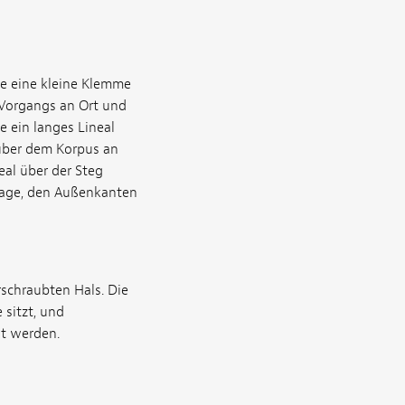
ie eine kleine Klemme
Vorgangs an Ort und
e ein langes Lineal
s über dem Korpus an
eal über der Steg
nlage, den Außenkanten
rschraubten Hals. Die
 sitzt, und
gt werden.