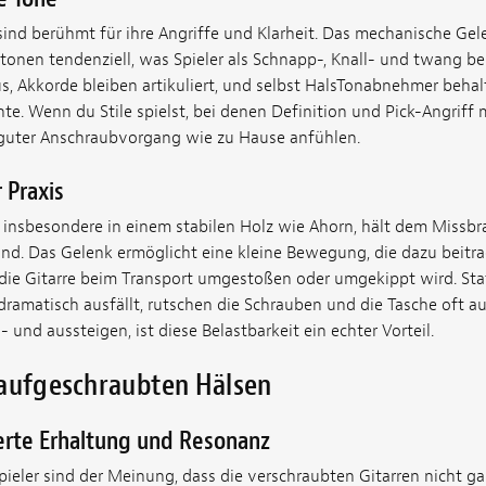
ind berühmt für ihre Angriffe und Klarheit. Das mechanische Gel
etonen tendenziell, was Spieler als Schnapp-, Knall- und twang be
us, Akkorde bleiben artikuliert, und selbst HalsTonabnehmer beha
te. Wenn du Stile spielst, bei denen Definition und Pick-Angriff m
 guter Anschraubvorgang wie zu Hause anfühlen.
 Praxis
, insbesondere in einem stabilen Holz wie Ahorn, hält dem Missbr
nd. Das Gelenk ermöglicht eine kleine Bewegung, die dazu beitr
die Gitarre beim Transport umgestoßen oder umgekippt wird. Stat
ramatisch ausfällt, rutschen die Schrauben und die Tasche oft au
n- und aussteigen, ist diese Belastbarkeit ein echter Vorteil.
 aufgeschraubten Hälsen
ierte Erhaltung und Resonanz
ieler sind der Meinung, dass die verschraubten Gitarren nicht ga