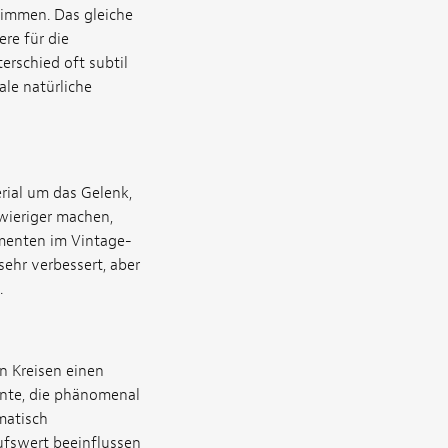
timmen. Das gleiche
ere für die
erschied oft subtil
le natürliche
ial um das Gelenk,
hwieriger machen,
umenten im Vintage-
ehr verbessert, aber
.
n Kreisen einen
ente, die phänomenal
matisch
fswert beeinflussen