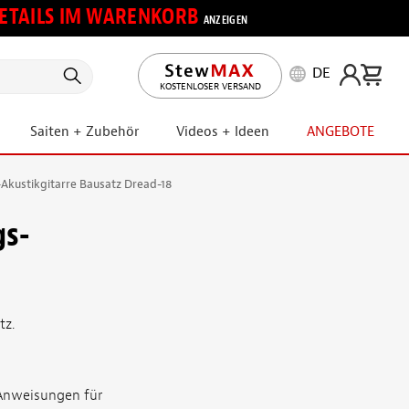
 DETAILS IM WARENKORB
ANZEIGEN
DE
KOSTENLOSER VERSAND
Saiten + Zubehör
Videos + Ideen
ANGEBOTE
Akustikgitarre Bausatz Dread-18
gs-
tz.
 Anweisungen für