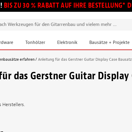
!
BIS ZU 30 % RABATT AUF IHRE BESTELLUNG*
ardware
Tonhölzer
Elektronik
Bausätze + Projekte
enbausätze erfahren
Anleitung für das Gerstner Guitar Display Case Bausatz
für das Gerstner Guitar Display
Herstellers.