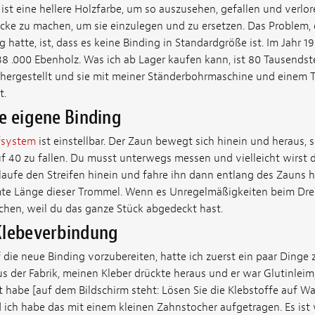
 ist eine hellere Holzfarbe, um so auszusehen, gefallen und verlo
ücke zu machen, um sie einzulegen und zu ersetzen. Das Problem, d
g hatte, ist, dass es keine Binding in Standardgröße ist. Im Jahr 1
8 .000 Ebenholz. Was ich ab Lager kaufen kann, ist 80 Tausendstel
hergestellt und sie mit meiner Ständerbohrmaschine und einem 
t.
e eigene Binding
fsystem
ist einstellbar. Der Zaun bewegt sich hinein und heraus, 
f 40 zu fallen. Du musst unterwegs messen und vielleicht wirst d
laufe den Streifen hinein und fahre ihn dann entlang des Zauns h
mte Länge dieser Trommel. Wenn es Unregelmäßigkeiten beim Dre
ichen, weil du das ganze Stück abgedeckt hast.
Klebeverbindung
die neue Binding vorzubereiten, hatte ich zuerst ein paar Dinge z
s der Fabrik, meinen Kleber drückte heraus und er war Glutinleim,
 habe [auf dem Bildschirm steht: Lösen Sie die Klebstoffe auf Was
d ich habe das mit einem kleinen Zahnstocher aufgetragen. Es ist w