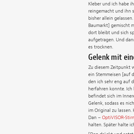
Kleber und ich habe i
reingemacht und ihn s
bisher allein gelasse
Baumarkt] gemischt mi
dort bleibt und sich 
aufgetragen. Und dann
es trocknen.
Gelenk mit ei
Zu diesem Zeitpunkt w
ein Stemmeisen [auf d
den ich sehr eng auf 
herfahren konnte. Ich 
befindet sich im Inne
Gelenk, sodass es nich
im Original zu lassen.
Dan –
OptiVISOR-Stir
halten. Später halte i