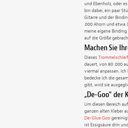
und Ebenholz, oder es
bin dabei, ein paar St
Gitarre und der Bindin
.000 Ahorn und etwa 3
meine eigene Binding 
auf die Größe gebrach
Machen Sie Ihr
Dieses
Trommelschlei
dauert, von 80 .000 au
viermal anpassen. Ich 
bedecke ich die gesa
gibt, wird sie ausgegl
„De-Goo“ der 
Um diesen Bereich auf 
ganzen alten Kleber au
De-Glue Goo
gereinigt
ist Essigsäure drin un