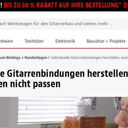
!
BIS ZU 30 % RABATT AUF IHRE BESTELLUNG*
ardware
Tonhölzer
Elektronik
Bausätze + Projekte
von Bindings + Randeinlagen
Individuelle Gitarrenbindungen herstellen, we
le Gitarrenbindungen herstelle
n nicht passen