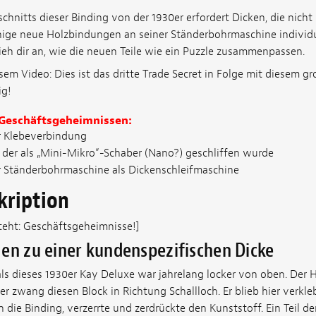
chnitts dieser Binding von der 1930er erfordert Dicken, die nicht
ige neue Holzbindungen an seiner Ständerbohrmaschine individue
ieh dir an, wie die neuen Teile wie ein Puzzle zusammenpassen.
esem Video: Dies ist das dritte Trade Secret in Folge mit diesem g
ig!
 Geschäftsgeheimnissen:
r Klebeverbindung
 der als „Mini-Mikro“-Schaber (Nano?) geschliffen wurde
Ständerbohrmaschine als Dickenschleifmaschine
kription
teht: Geschäftsgeheimnisse!]
en zu einer kundenspezifischen Dicke
ls dieses 1930er Kay Deluxe war jahrelang locker von oben. Der H
er zwang diesen Block in Richtung Schallloch. Er blieb hier verkle
h die Binding, verzerrte und zerdrückte den Kunststoff. Ein Teil de