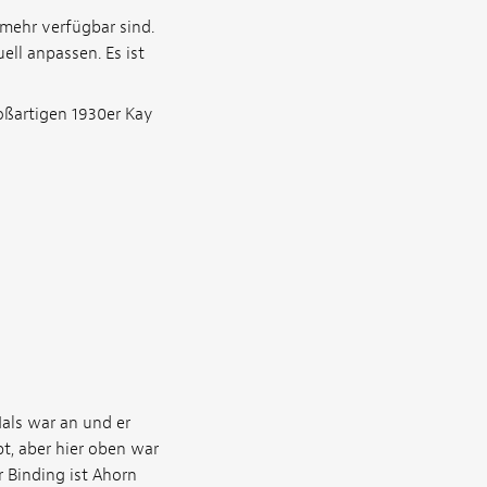
 mehr verfügbar sind.
ll anpassen. Es ist
roßartigen 1930er Kay
als war an und er
bt, aber hier oben war
r Binding ist Ahorn