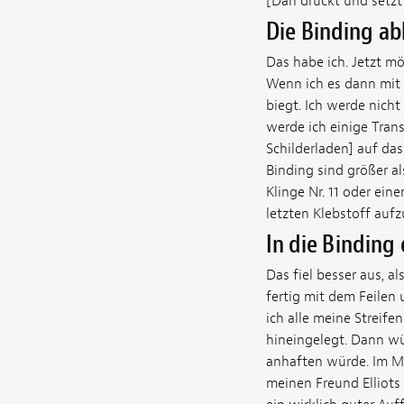
[Dan drückt und setzt 
Die Binding ab
Das habe ich. Jetzt mö
Wenn ich es dann mit K
biegt. Ich werde nich
werde ich einige Tran
Schilderladen] auf das
Binding sind größer al
Klinge Nr. 11 oder ei
letzten Klebstoff aufz
In die Binding
Das fiel besser aus, al
fertig mit dem Feilen 
ich alle meine Streife
hineingelegt. Dann wür
anhaften würde. Im Mo
meinen Freund Elliots 