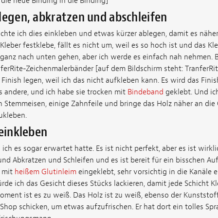
die neue Binding in die Binding]
legen, abkratzen und abschleifen
chte ich dies einkleben und etwas kürzer ablegen, damit es näher 
leber festklebe, fällt es nicht um, weil es so hoch ist und das K
t ganz nach unten gehen, aber ich werde es einfach nah nehmen. B
sferRite-Zeichenmalerbänder [auf dem Bildschirm steht: TranferR
 Finish legen, weil ich das nicht aufkleben kann. Es wird das Fini
s andere, und ich habe sie trocken mit
Bindeband
geklebt. Und ic
nen Stemmeisen, einige Zahnfeile und bringe das Holz näher an die
ukleben.
 einkleben
s ich es sogar erwartet hatte. Es ist nicht perfekt, aber es ist wirkl
und Abkratzen und Schleifen und es ist bereit für ein bisschen Au
n mit
heißem Glutinleim
eingeklebt, sehr vorsichtig in die Kanäle e
de ich das Gesicht dieses Stücks lackieren, damit jede Schicht Kl
ment ist es zu weiß. Das Holz ist zu weiß, ebenso der Kunststoff
Shop schicken, um etwas aufzufrischen. Er hat dort ein tolles Spr