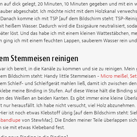
hn auf dick gelegt, 20 Minuten, 10 Minuten gegeben und mit ein
auber abgeschabt. Ich möchte nicht mit dem Holzkanal verwechse
n. Danach komme ich mit TSP [auf dem Bildschirm steht: TSP-Rein
t heißem Wasser. Dadurch wird die Essigsäure neutralisiert, sodas
später löst. Und das habe ich mit einem kleinen Wattestäbchen, m
 ging ich mit einem feuchten Lappen, sauberem Wasser rein und 
nem Stemmeisen reinigen
ar ich bereit, in die Kanäle zu kommen und sie zu reinigen. Mei
em Bildschirm steht: Handy little Stemmeisen -
Micro meißel, Set
dem Schleif- und Schleifgerät mahlen ließ, damit ich zwischen de
klebe meine Binding in Stufen. Auf diese Weise hält die Binding s
ren des Weißen an beiden Kanten. Es gibt immer eine kleine Über
t nur herausfällt. Ich habe nicht versucht, viel Holz abzunehmen. 
 Hier ist noch etwas Klebstoff übrig [auf dem Bildschirm steht: Sie
nbandlupe
von StewMac]. Die Enden meiner Teile überlappen sich. D
ch sie mit etwas Klebeband fest.