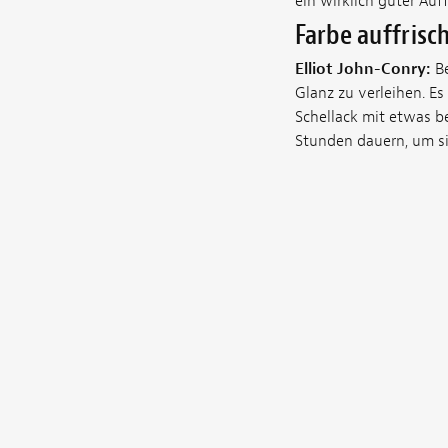
ein wirklich guter Au
Farbe auffrisc
Elliot John-Conry:
Be
Glanz zu verleihen. Es
Schellack mit etwas be
Stunden dauern, um s