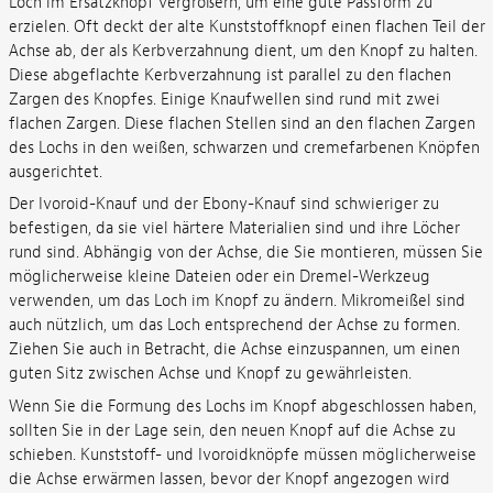
Loch im Ersatzknopf vergrößern, um eine gute Passform zu
erzielen. Oft deckt der alte Kunststoffknopf einen flachen Teil der
Achse ab, der als Kerbverzahnung dient, um den Knopf zu halten.
Diese abgeflachte Kerbverzahnung ist parallel zu den flachen
Zargen des Knopfes. Einige Knaufwellen sind rund mit zwei
flachen Zargen. Diese flachen Stellen sind an den flachen Zargen
des Lochs in den weißen, schwarzen und cremefarbenen Knöpfen
ausgerichtet.
Der Ivoroid-Knauf und der Ebony-Knauf sind schwieriger zu
befestigen, da sie viel härtere Materialien sind und ihre Löcher
rund sind. Abhängig von der Achse, die Sie montieren, müssen Sie
möglicherweise kleine Dateien oder ein Dremel-Werkzeug
verwenden, um das Loch im Knopf zu ändern. Mikromeißel sind
auch nützlich, um das Loch entsprechend der Achse zu formen.
Ziehen Sie auch in Betracht, die Achse einzuspannen, um einen
guten Sitz zwischen Achse und Knopf zu gewährleisten.
Wenn Sie die Formung des Lochs im Knopf abgeschlossen haben,
sollten Sie in der Lage sein, den neuen Knopf auf die Achse zu
schieben. Kunststoff- und Ivoroidknöpfe müssen möglicherweise
die Achse erwärmen lassen, bevor der Knopf angezogen wird