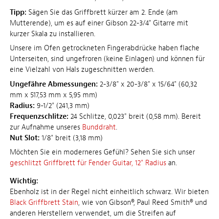
Tipp:
Sägen Sie das Griffbrett kürzer am 2. Ende (am
Mutterende), um es auf einer Gibson 22-3/4" Gitarre mit
kurzer Skala zu installieren.
Unsere im Ofen getrockneten Fingerabdrücke haben flache
Unterseiten, sind ungefroren (keine Einlagen) und können für
eine Vielzahl von Hals zugeschnitten werden.
Ungefähre Abmessungen:
2-3/8" x 20-3/8" x 15/64" (60,32
mm x 517,53 mm x 5,95 mm)
Radius:
9-1/2" (241,3 mm)
Frequenzschlitze:
24 Schlitze, 0,023" breit (0,58 mm). Bereit
zur Aufnahme unseres
Bunddraht
.
Nut Slot:
1/8" breit (3,18 mm)
Möchten Sie ein moderneres Gefühl? Sehen Sie sich unser
geschlitzt Griffbrett für Fender Guitar, 12" Radius
an.
Wichtig:
Ebenholz ist in der Regel nicht einheitlich schwarz. Wir bieten
Black Griffbrett Stain
, wie von Gibson®, Paul Reed Smith® und
anderen Herstellern verwendet, um die Streifen auf