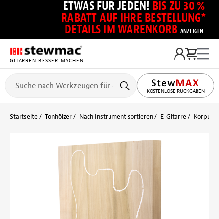
ETWAS FÜR JEDEN!
BIS ZU 30 %
RABATT AUF IHRE BESTELLUNG*
DETAILS IM WARENKORB
ANZEIGEN
GITARREN BESSER MACHEN
KOSTENLOSE RÜCKGABEN
Startseite
Tonhölzer
Nach Instrument sortieren
E-Gitarre
Korpusro