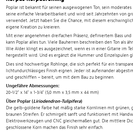
Poplar ist bekannt für seinen ausgewogenen Ton, sein moderate
seine einfache Verarbeitbarkeit und wird seit Jahrzehnten von gr
verwendet. Jetzt haben Sie die Chance, mit diesem erschwinglic
eigene Kreation zu kreieren.
Mit einer angenehmen dreifachen Präsenz, definiertem Bass und 
kann Poplar alles tun. Viele Bauherren beschreiben den Ton als ähn
Wie Alder klingt es ausgezeichnet, wenn es in einer Gitarre im Tel
hergestellt wird. Und es ergänzt die Hummer und Einzelspulen g
Dies sind hochwertige Rohlinge, die sich perfekt für ein transpar
lichtundurchlässiges Finish eignen. Jeder ist aufeinander abges
und geschliffen – bereit, um mit dem Bau zu beginnen.
Ungefähre Abmessungen:
20-1/2" x 14" x 1-3/4" (5,0 mm x 3,5 mm x 44 mm)
Über Poplar (
Liriodendron-Tulipifera
)
Die gelb-goldene Farbe hat mäßig starke Kornlinien mit grünen,
braunen Streifen. Er schmirgelt sanft und funktioniert mit Hand
Elektrowerkzeugen und CNC gleichermaßen gut. Die mittlere Dic
geschlossene Korn machen das Finish sehr einfach.