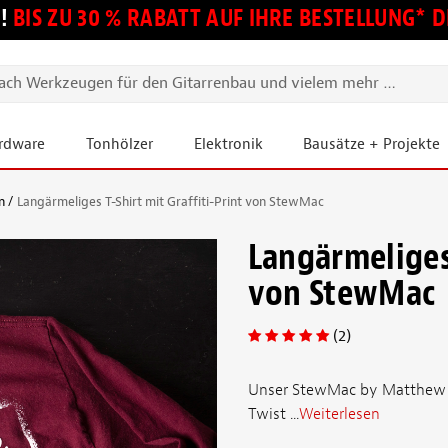
!
BIS ZU 30 % RABATT AUF IHRE BESTELLUNG*
ardware
Tonhölzer
Elektronik
Bausätze + Projekte
n
Langärmeliges T-Shirt mit Graffiti-Print von StewMac
Langärmeliges 
von StewMac
(2)
Unser StewMac by Matthew Ca
Twist ...
Weiterlesen