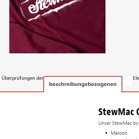
Überprüfungen der
El
beschreibungsbezogenen
StewMac G
Unser StewMac by M
Maroon