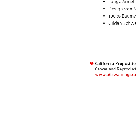
Lange Ärmel
Design von 
100 % Baumw
Gildan Schw
California Propositi
Cancer and Reproduc
www.p65warnings.ca