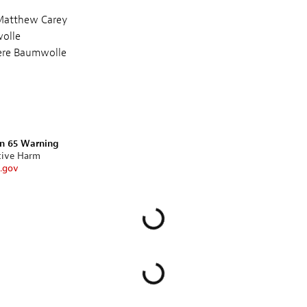
Matthew Carey
olle
ere Baumwolle
on 65 Warning
tive Harm
.gov