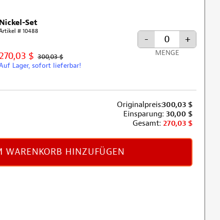
Nickel-Set
Artikel # 10488
-
+
MENGE
270,03 $
300,03 $
Auf Lager, sofort lieferbar!
Originalpreis:
300,03
$
Einsparung:
30,00
$
Gesamt:
270,03
$
 WARENKORB HINZUFÜGEN