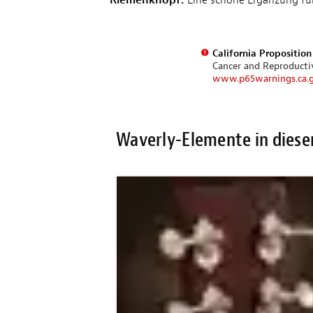
Riemenknopf:
Eine schöne Ergänzung für
California Propositio
Cancer and Reproduct
www.p65warnings.ca.
Waverly-Elemente in diese