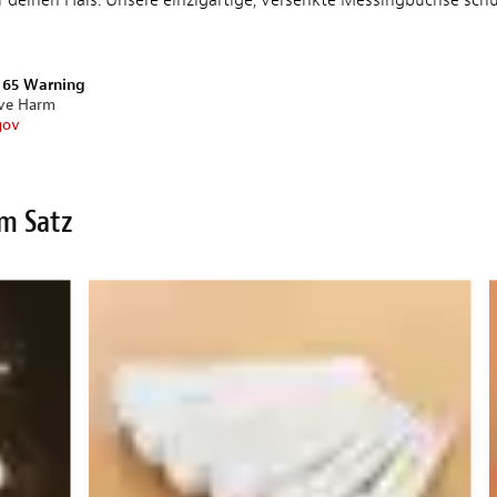
 deinen Hals. Unsere einzigartige, versenkte Messingbuchse sch
n 65 Warning
ive Harm
gov
m Satz