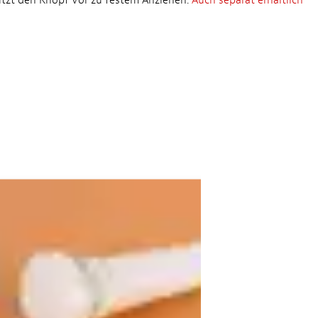
ützt den Knopf vor zu festem Anziehen.
Auch separat erhältlich