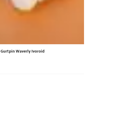
Gurtpin Waverly Ivoroid
Waverly-Gurtp