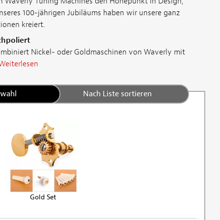
ren Waverly Tuning Machines den Höhepunkt in Design,
 unseres 100-jährigen Jubiläums haben wir unsere ganz
onen kreiert.
hpoliert
ombiniert Nickel- oder Goldmaschinen von Waverly mit
Weiterlesen
swahl
Nach Liste sortieren
Gold Set