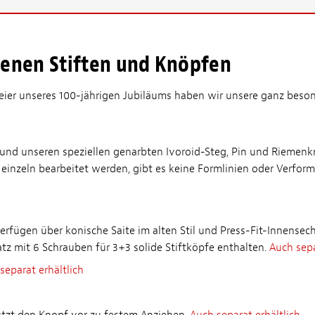
benen Stiften und Knöpfen
Feier unseres 100-jährigen Jubiläums haben wir unsere ganz beso
nd unseren speziellen genarbten Ivoroid-Steg, Pin und Riemenkn
einzeln bearbeitet werden, gibt es keine Formlinien oder Verformu
verfügen über konische Saite im alten Stil und Press-Fit-Innense
tz mit 6 Schrauben für 3+3 solide Stiftköpfe enthalten.
Auch sepa
separat erhältlich