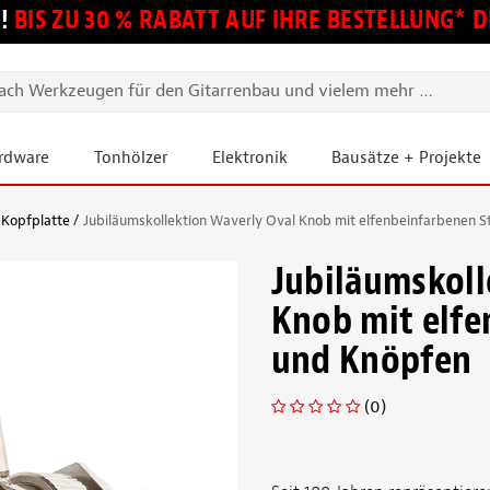
!
BIS ZU 30 % RABATT AUF IHRE BESTELLUNG*
ardware
Tonhölzer
Elektronik
Bausätze + Projekte
 Kopfplatte
Jubiläumskollektion Waverly Oval Knob mit elfenbeinfarbenen S
Jubiläumskoll
Knob mit elfe
und Knöpfen
(0)