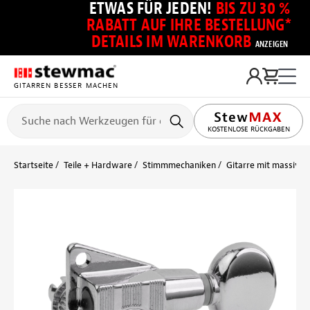
ETWAS FÜR JEDEN!
BIS ZU 30 %
RABATT AUF IHRE BESTELLUNG*
DETAILS IM WARENKORB
ANZEIGEN
GITARREN BESSER MACHEN
KOSTENLOSE RÜCKGABEN
Startseite
Teile + Hardware
Stimmmechaniken
Gitarre mit massiver