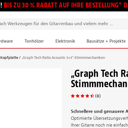
!
BIS ZU 30 % RABATT AUF IHRE BESTELLUNG*
ardware
Tonhölzer
Elektronik
Bausätze + Projekte
 Kopfplatte
„Graph Tech Ratio Acoustic 3+3“-Stimmmechaniken
„Graph Tech R
Stimmmechan
(8)
Schnellere und genauere
Optimierte Übersetzungsverh
Ihrer Gitarre noch nie einfach