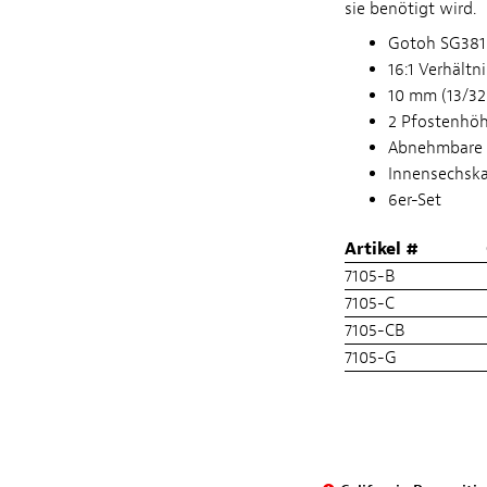
sie benötigt wird.
Gotoh SG38
16:1 Verhältni
10 mm (13/32”
2 Pfostenhö
Abnehmbare 
Innensechsk
6er-Set
Artikel #
7105-B
7105-C
7105-CB
7105-G