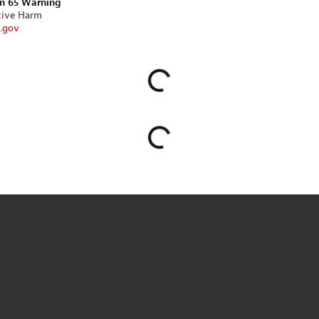
on 65 Warning
tive Harm
.gov