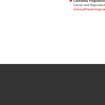
California Propositi
Cancer and Reproduc
www.p65warnings.ca