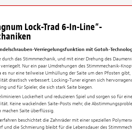
gnum Lock-Trad 6-In-Line“-
haniken
ndelschrauben-Verriegelungsfunktion mit Gotoh-Technolog
te durch das Stimmmechanik, und mit einer Drehung des Daumenr
e verriegelt. Nur ein paar Umdrehungen des Stimmmechanik-Knopf
a es nur eine teilweise Umhüllung der Saite um den Pfosten gibt, 
tät drastisch verbessert. Locking-Tuner eignen sich hervorragen
ng und für Spieler, die sich stark Saite biegen.
eliminieren Lockerheit und reduzieren Spiel und sorgen so für ein
ität. Keine wackelnden Saite-Posts mehr, die Abstimmungsprobl
 machen Saite überflüssig.
rfahren beschichtet die Zahnräder mit einer speziellen Polymers
arf und die Schmierung bleibt für die Lebensdauer des Stimmmech