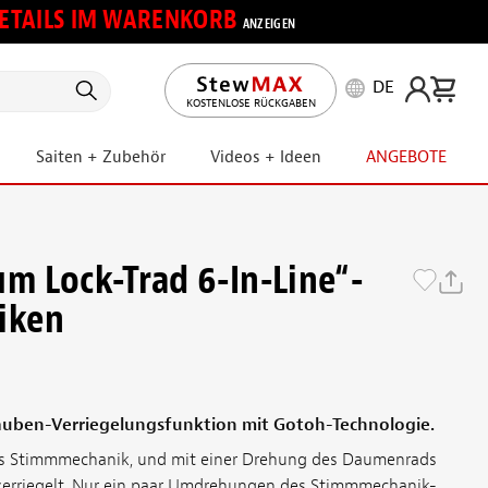
 DETAILS IM WARENKORB
ANZEIGEN
DE
KOSTENLOSE RÜCKGABEN
Saiten + Zubehör
Videos + Ideen
ANGEBOTE
 Lock-Trad 6-In-Line“-
iken
uben-Verriegelungsfunktion mit Gotoh-Technologie.
das Stimmmechanik, und mit einer Drehung des Daumenrads
 verriegelt. Nur ein paar Umdrehungen des Stimmmechanik-