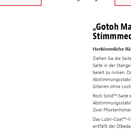
„Gotoh Ma
Stimmmec
Herkömmliche Rä
Ziehen Sie die Sai
Saite in der Stang
bereit zu nicken. D
Abstimmungsstabili
Gitarren ohne Locki
Rock Solid™-Saite 
Abstimmungsstabil
Zwei Pfostenhöhen
Das Lubri-Coat™-Ve
entfällt der Ölbed