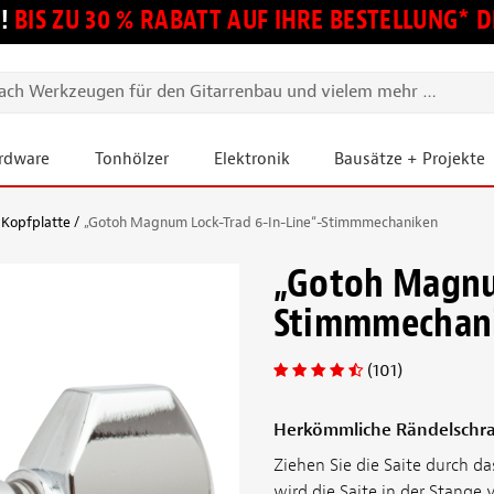
!
BIS ZU 30 % RABATT AUF IHRE BESTELLUNG*
ardware
Tonhölzer
Elektronik
Bausätze + Projekte
 Kopfplatte
„Gotoh Magnum Lock-Trad 6-In-Line“-Stimmmechaniken
„Gotoh Magnum
Stimmmechan
(101)
Herkömmliche Rändelschra
Ziehen Sie die Saite durch 
wird die Saite in der Stange