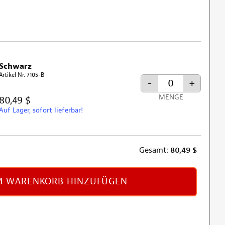
Schwarz
Artikel Nr. 7105-B
-
+
MENGE
80,49 $
Auf Lager, sofort lieferbar!
Gesamt:
80,49
$
 WARENKORB HINZUFÜGEN