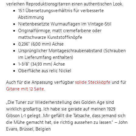
verleihen Reproduktionsgitarren einen authentischen Look.
15:1 Übersetzungsverhältnis für verbesserte
Abstimmung
Nietenbesetzte Wurmauflagen im Vintage-Stil
Originalförmige, matt cremefarbene oder
mattschwarze Kunststoffknöpfe
0,236" (6,00 mm) Achse
Ursprünglicher Montageschraubenabstand (Schrauben
im Lieferumfang enthalten)
1-3/8" (34,93 mm) Achse
Oberfläche aus relic Nickel
Auch für die Anpassung verfügbar
solide Steckköpfe
und für
Gitarre mit 12 Saite
.
„Die Tuner zur Wiederherstellung des Golden Age sind
wirklich großartig. Ich habe sie gerade auf meinen 1929
Gibson L-1 gelegt...Mir gefällt die Tatsache, dass jemand sich
die Mühe gemacht hat, sie richtig aussehen zu lassen.“ – John
Evans, Brüssel, Belgien