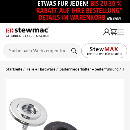
ETWAS FÜR JEDEN!
BIS ZU 30 %
RABATT AUF IHRE BESTELLUNG*
DETAILS IM WARENKORB
ANZEIGEN
GITARREN BESSER MACHEN
KOSTENLOSE RÜCKGABEN
Startseite
Teile + Hardware
Saitenniederhalter + Seitenführung
Halt