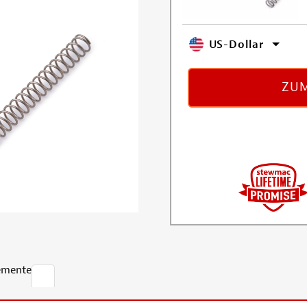
US-Dollar
ZUM
emente