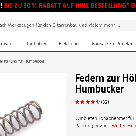
!
BIS ZU 30 % RABATT AUF IHRE BESTELLUNG*
ardware
Tonhölzer
Elektronik
Bausätze + Projekte
erstellung für Humbucker
Federn zur Hö
Humbucker
(32)
Wir bieten Tonabnehmer für p
Packungen von ...
Weiterlese