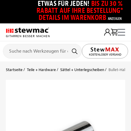
ETWAS FÜR JEDEN!
BIS ZU 30 %
RABATT AUF IHRE BESTELLUNG*
DETAILS IM WARENKORB
ANZEIGEN
GITARREN BESSER MACHEN
KOSTENLOSER VERSAND
Startseite
Teile + Hardware
Sättel + Unterlegscheiben
Bullet-Halss