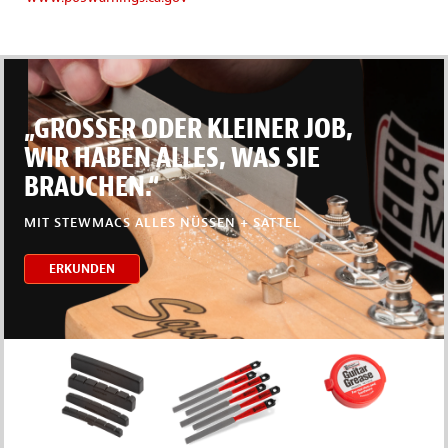
„GROSSER ODER KLEINER JOB,
WIR HABEN ALLES, WAS SIE
BRAUCHEN.“
MIT STEWMACS ALLES NÜSSEN + SATTEL
ERKUNDEN