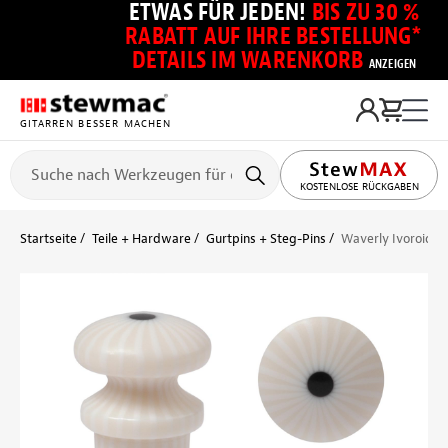
ETWAS FÜR JEDEN!
BIS ZU 30 %
RABATT AUF IHRE BESTELLUNG*
DETAILS IM WARENKORB
ANZEIGEN
GITARREN BESSER MACHEN
KOSTENLOSE RÜCKGABEN
Startseite
Teile + Hardware
Gurtpins + Steg-Pins
Waverly Ivoroid M