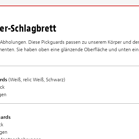
er-Schlagbrett
ilAbholungen. Diese Pickguards passen zu unserem Körper und de
enten. Sie haben oben eine glänzende Oberfläche und unten eine
rds
(Weiß, relic Weiß, Schwarz)
ick
gen
uards
ck
gen