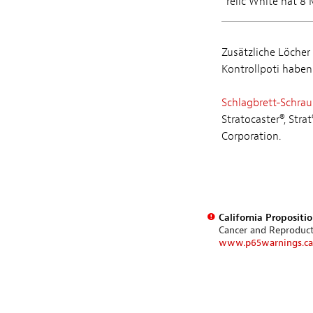
*relic White hat 
Zusätzliche Löcher
Kontrollpoti haben
Schlagbrett-Schra
Stratocaster®, Str
Corporation.
California Propositi
Cancer and Reproduc
www.p65warnings.ca