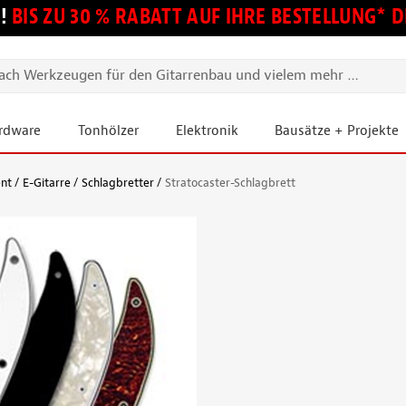
!
BIS ZU 30 % RABATT AUF IHRE BESTELLUNG*
ardware
Tonhölzer
Elektronik
Bausätze + Projekte
ent
E-Gitarre
Schlagbretter
Stratocaster-Schlagbrett