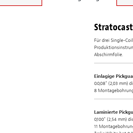
Stratocast
Für drei Single-Co
Produktionsinstrum
Abschirmfolie.
Einlagige Pickgua
0.0,08" (2,03 mm) d
8 Montagebohrun
Laminierte Pickg
0,100" (2,54 mm) di
11 Montagebohrun