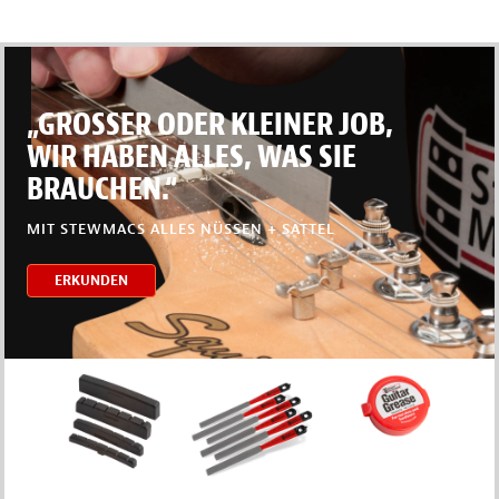
„GROSSER ODER KLEINER JOB,
WIR HABEN ALLES, WAS SIE
BRAUCHEN.“
MIT STEWMACS ALLES NÜSSEN + SATTEL
ERKUNDEN