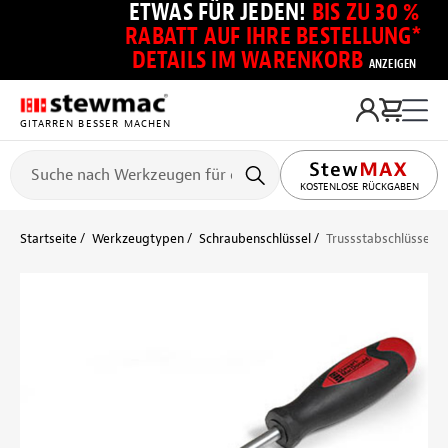
ETWAS FÜR JEDEN!
BIS ZU 30 %
RABATT AUF IHRE BESTELLUNG*
DETAILS IM WARENKORB
ANZEIGEN
GITARREN BESSER MACHEN
KOSTENLOSE RÜCKGABEN
Startseite
Werkzeugtypen
Schraubenschlüssel
Trussstabschlüssel f