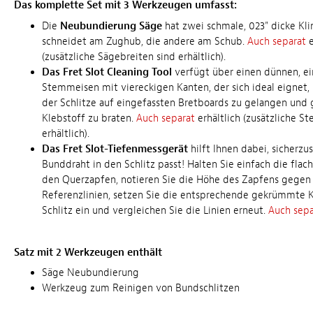
Das komplette Set mit 3 Werkzeugen umfasst:
Die
Neubundierung Säge
hat zwei schmale, 023" dicke Kli
schneidet am Zughub, die andere am Schub.
Auch separat
e
(zusätzliche Sägebreiten sind erhältlich).
Das Fret Slot Cleaning Tool
verfügt über einen dünnen, e
Stemmeisen mit viereckigen Kanten, der sich ideal eignet,
der Schlitze auf eingefassten Bretboards zu gelangen und
Klebstoff zu braten.
Auch separat
erhältlich (zusätzliche S
erhältlich).
Das Fret Slot-Tiefenmessgerät
hilft Ihnen dabei, sicherzus
Bunddraht in den Schlitz passt!
Halten Sie einfach die fla
den Querzapfen, notieren Sie die Höhe des Zapfens gegen
Referenzlinien, setzen Sie die entsprechende gekrümmte K
Schlitz ein und vergleichen Sie die Linien erneut.
Auch sepa
Satz mit 2 Werkzeugen enthält
Säge Neubundierung
Werkzeug zum Reinigen von Bundschlitzen