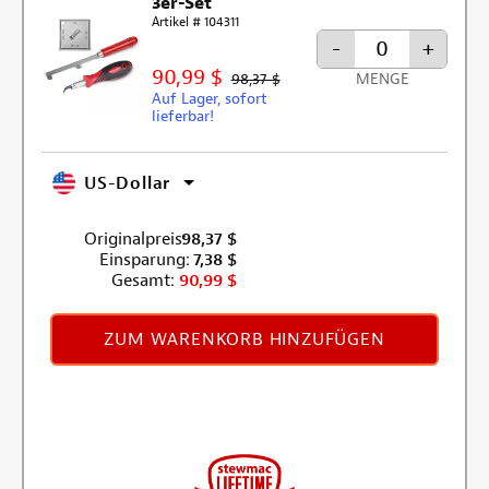
3er-Set
Artikel # 104311
-
+
90,99 $
98,37 $
MENGE
Auf Lager, sofort
lieferbar!
US-Dollar
Originalpreis:
98,37
$
Einsparung:
7,38
$
Gesamt:
90,99
$
ZUM WARENKORB HINZUFÜGEN