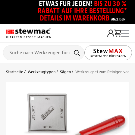
ETWAS FÜR JEDEN!
BIS ZU 30 %
RABATT AUF IHRE BESTELLUNG*
DETAILS IM WARENKORB
ANZEIGEN
GITARREN BESSER MACHEN
KOSTENLOSE RÜCKGABEN
Startseite
Werkzeugtypen
Sägen
Werkzeugset zum Reinigen von Bu