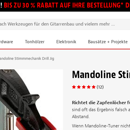
!
BIS ZU 30 % RABATT AUF IHRE BESTELLUNG*
ardware
Tonhölzer
Elektronik
Bausätze + Projekte
ndoline Stimmmechanik Drill Jig
Mandoline Sti
(12)
Richtet die Zapfenlöcher 
sind oft das Ergebnis falsch 
Abstand.
Wenn Mandoline-Tuner nicht ge