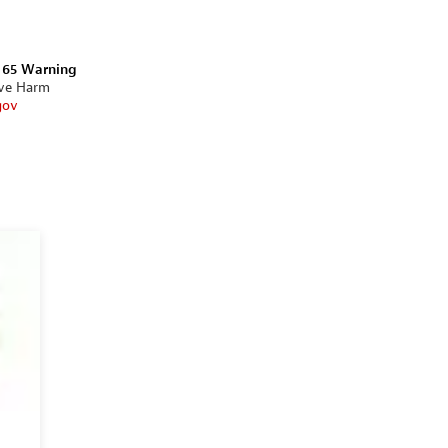
n 65 Warning
ive Harm
gov