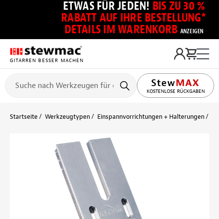
ETWAS FÜR JEDEN!
BIS ZU 30 %
RABATT AUF IHRE BESTELLUNG*
DETAILS IM WARENKORB
ANZEIGEN
GITARREN BESSER MACHEN
KOSTENLOSE RÜCKGABEN
Startseite
Werkzeugtypen
Einspannvorrichtungen + Halterungen
EL