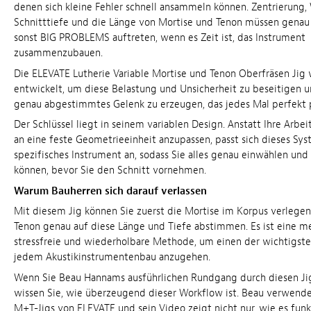
denen sich kleine Fehler schnell ansammeln können. Zentrierung, 
Schnitttiefe und die Länge von Mortise und Tenon müssen genau r
sonst BIG PROBLEMS auftreten, wenn es Zeit ist, das Instrument
zusammenzubauen.
Die ELEVATE Lutherie Variable Mortise und Tenon Oberfräsen Jig
entwickelt, um diese Belastung und Unsicherheit zu beseitigen u
genau abgestimmtes Gelenk zu erzeugen, das jedes Mal perfekt p
Der Schlüssel liegt in seinem variablen Design. Anstatt Ihre Arbei
an eine feste Geometrieeinheit anzupassen, passt sich dieses Sys
spezifisches Instrument an, sodass Sie alles genau einwählen und
können, bevor Sie den Schnitt vornehmen.
Warum Bauherren sich darauf verlassen
Mit diesem Jig können Sie zuerst die Mortise im Korpus verlege
Tenon genau auf diese Länge und Tiefe abstimmen. Es ist eine m
stressfreie und wiederholbare Methode, um einen der wichtigsten
jedem Akustikinstrumentenbau anzugehen.
Wenn Sie Beau Hannams ausführlichen Rundgang durch diesen Ji
wissen Sie, wie überzeugend dieser Workflow ist. Beau verwendet
M+T-Jigs von ELEVATE und sein Video zeigt nicht nur, wie es funk