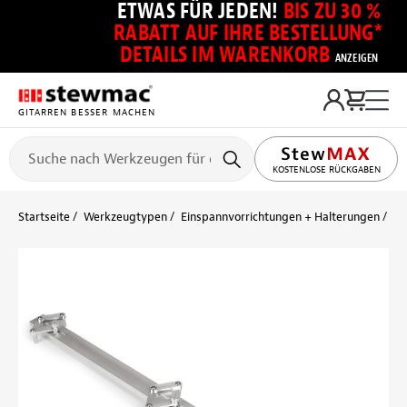
ETWAS FÜR JEDEN!
BIS ZU 30 %
RABATT AUF IHRE BESTELLUNG*
DETAILS IM WARENKORB
ANZEIGEN
GITARREN BESSER MACHEN
KOSTENLOSE RÜCKGABEN
Startseite
Werkzeugtypen
Einspannvorrichtungen + Halterungen
Be