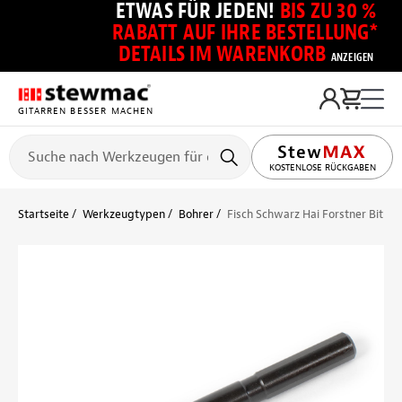
ETWAS FÜR JEDEN!
BIS ZU 30 %
RABATT AUF IHRE BESTELLUNG*
DETAILS IM WARENKORB
ANZEIGEN
GITARREN BESSER MACHEN
KOSTENLOSE RÜCKGABEN
Startseite
Werkzeugtypen
Bohrer
Fisch Schwarz Hai Forstner Bit für