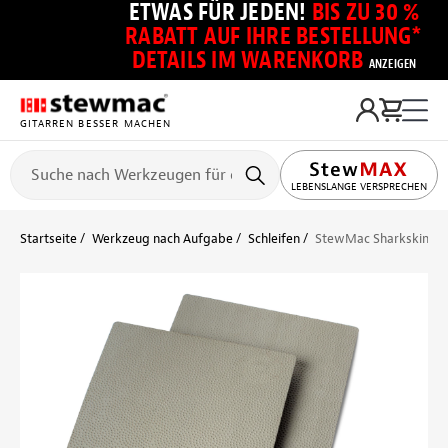
ETWAS FÜR JEDEN!
BIS ZU 30 %
RABATT AUF IHRE BESTELLUNG*
DETAILS IM WARENKORB
ANZEIGEN
GITARREN BESSER MACHEN
LEBENSLANGE VERSPRECHEN
Startseite
Werkzeug nach Aufgabe
Schleifen
StewMac Sharkskin Ab