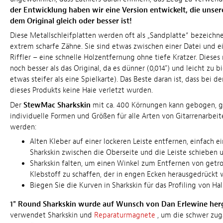
der Entwicklung haben wir eine Version entwickelt, die unse
dem Original gleich oder besser ist!
Diese Metallschleifplatten werden oft als „Sandplatte“ bezeichn
extrem scharfe Zähne. Sie sind etwas zwischen einer Datei und 
Riffler – eine schnelle Holzentfernung ohne tiefe Kratzer. Dieses 
noch besser als das Original, da es dünner (0,014") und leicht zu b
etwas steifer als eine Spielkarte). Das Beste daran ist, dass bei d
dieses Produkts keine Haie verletzt wurden.
Der
StewMac Sharkskin
mit ca. 400 Körnungen kann gebogen, ge
individuelle Formen und Größen für alle Arten von Gitarrenarbei
werden:
Alten Kleber auf einer lockeren Leiste entfernen, einfach e
Sharkskin zwischen die Oberseite und die Leiste schieben
Sharkskin falten, um einen Winkel zum Entfernen von get
Klebstoff zu schaffen, der in engen Ecken herausgedrückt 
Biegen Sie die Kurven in Sharkskin für das Profiling von Ha
1" Round Sharkskin wurde auf Wunsch von Dan Erlewine herg
verwendet Sharkskin und
Reparaturmagnete
, um die schwer zug