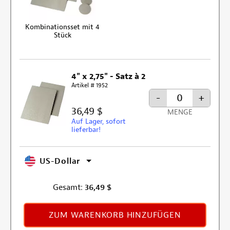
Kombinationsset mit 4
Stück
4" x 2,75" - Satz à 2
Artikel # 1952
-
+
36,49 $
MENGE
Auf Lager, sofort
lieferbar!
US-Dollar
Gesamt:
36,49
$
ZUM WARENKORB HINZUFÜGEN