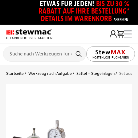
ETWAS FÜR JEDEN!
BIS ZU 30 %
RABATT AUF IHRE BESTELLUNG*
DETAILS IM WARENKORB
ANZEIGEN
GITARREN BESSER MACHEN
KOSTENLOSE RÜCKGABEN
Startseite
Werkzeug nach Aufgabe
Sättel + Stegeinlagen
Set aus Ü