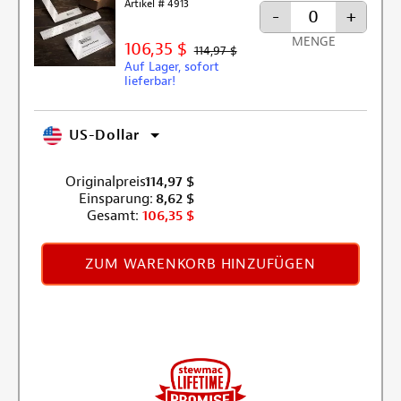
Artikel # 4913
-
+
MENGE
106,35 $
114,97 $
Auf Lager, sofort
lieferbar!
US-Dollar
Originalpreis:
114,97
$
Einsparung:
8,62
$
Gesamt:
106,35
$
ZUM WARENKORB HINZUFÜGEN