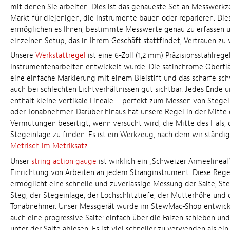
mit denen Sie arbeiten. Dies ist das genaueste Set an Messwer
Markt für diejenigen, die Instrumente bauen oder reparieren. Die
ermöglichen es Ihnen, bestimmte Messwerte genau zu erfassen 
einzelnen Setup, das in Ihrem Geschäft stattfindet, Vertrauen zu 
Unsere
Werkstattregel
ist eine 6-Zoll (1,2 mm) Präzisionsstahlregel
Instrumentenarbeiten entwickelt wurde. Die satinchrome Oberfl
eine einfache Markierung mit einem Bleistift und das scharfe sch
auch bei schlechten Lichtverhältnissen gut sichtbar. Jedes Ende 
enthält kleine vertikale Lineale – perfekt zum Messen von Stege
oder Tonabnehmer. Darüber hinaus hat unsere Regel in der Mitte e
Vermutungen beseitigt, wenn versucht wird, die Mitte des Hals, 
Stegeinlage zu finden. Es ist ein Werkzeug, nach dem wir ständig
Metrisch im Metriksatz.
Unser
string action gauge
ist wirklich ein „Schweizer Armeelineal“
Einrichtung von Arbeiten an jedem Stranginstrument. Diese Regel
ermöglicht eine schnelle und zuverlässige Messung der Saite, St
Steg, der Stegeinlage, der Lochschlitztiefe, der Mutterhöhe und
Tonabnehmer. Unser Messgerät wurde im StewMac-Shop entwick
auch eine progressive Saite: einfach über die Falzen schieben u
unter der Saite ablesen. Es ist viel schneller zu verwenden als ei