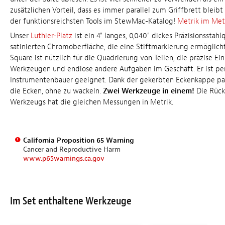
zusätzlichen Vorteil, dass es immer parallel zum Griffbrett bleibt
der funktionsreichsten Tools im StewMac-Katalog!
Metrik im Metr
Unser
Luthier-Platz
ist ein 4" langes, 0,040" dickes Präzisionsstah
satinierten Chromoberfläche, die eine Stiftmarkierung ermöglicht
Square ist nützlich für die Quadrierung von Teilen, die präzise Ei
Werkzeugen und endlose andere Aufgaben im Geschäft. Er ist per
Instrumentenbauer geeignet. Dank der gekerbten Eckenkappe pas
die Ecken, ohne zu wackeln.
Zwei Werkzeuge in einem!
Die Rück
Werkzeugs hat die gleichen Messungen in Metrik.
California Proposition 65 Warning
Cancer and Reproductive Harm
www.p65warnings.ca.gov
Im Set enthaltene Werkzeuge