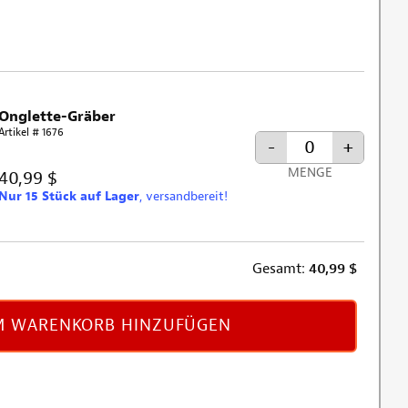
Onglette-Gräber
Artikel # 1676
-
+
MENGE
40,99 $
Nur 15 Stück auf Lager
, versandbereit!
Gesamt:
40,99
$
 WARENKORB HINZUFÜGEN