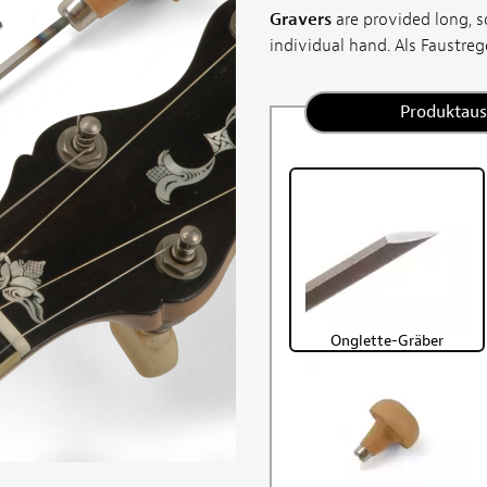
Gravers
are provided long, so
individual hand. Als Faustregel
Produktau
Onglette-Gräber