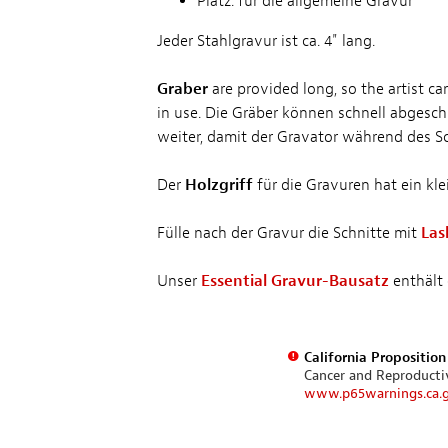
Platz: für die allgemeine Gravur
Jeder Stahlgravur ist ca. 4" lang.
Graber
are provided long, so the artist ca
in use. Die Gräber können schnell abgesc
weiter, damit der Gravator während des Sch
Der
Holzgriff
für die Gravuren hat ein kl
Fülle nach der Gravur die Schnitte mit
Las
Unser
Essential Gravur-Bausatz
enthält 
California Propositio
Cancer and Reproduct
www.p65warnings.ca.