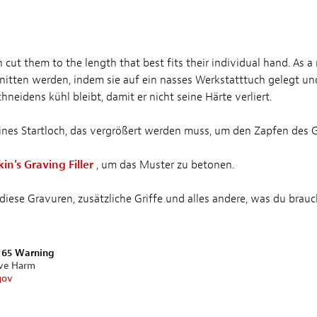
n cut them to the length that best fits their individual hand. As
hnitten werden, indem sie auf ein nasses Werkstatttuch gelegt
neidens kühl bleibt, damit er nicht seine Härte verliert.
eines Startloch, das vergrößert werden muss, um den Zapfen des Gr
kin's Graving Filler
, um das Muster zu betonen.
diese Gravuren, zusätzliche Griffe und alles andere, was du brauc
n 65 Warning
ive Harm
gov