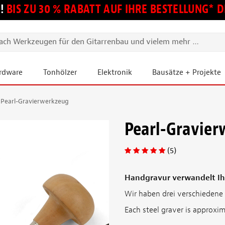
!
BIS ZU 30 % RABATT AUF IHRE BESTELLUNG*
ardware
Tonhölzer
Elektronik
Bausätze + Projekte
Pearl-Gravierwerkzeug
Pearl-Gravie
(5)
Handgravur verwandelt Ihr
Wir haben drei verschiedene F
Each steel graver is approxim