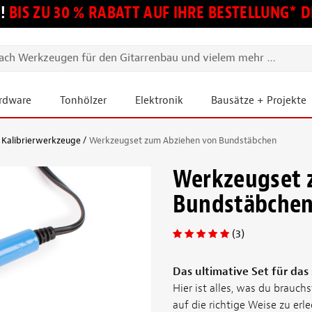
!
BIS ZU 30 % RABATT AUF IHRE BESTELLUNG*
ardware
Tonhölzer
Elektronik
Bausätze + Projekte
, Kalibrierwerkzeuge
Werkzeugset zum Abziehen von Bundstäbchen
Werkzeugset 
Bundstäbche
(3)
Das ultimative Set für das
Hier ist alles, was du brauch
auf die richtige Weise zu erle