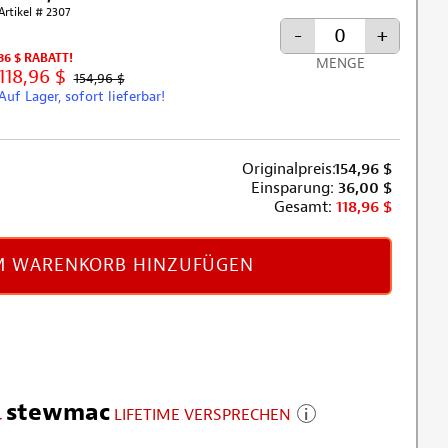
Artikel # 2307
-
+
36 $ RABATT!
MENGE
118,96 $
154,96 $
Auf Lager, sofort lieferbar!
Originalpreis:
154,96
$
Einsparung:
36,00
$
Gesamt:
118,96
$
 WARENKORB HINZUFÜGEN
stewmac
LIFETIME VERSPRECHEN