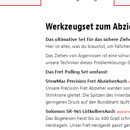
Werkzeugset zum Abzi
Das ultimative Set für das sichere Zie
Hier ist alles, was du brauchst, um Fältch
Das Ziehen von Ärgernissen ist eine schwi
unsere Techniker dieses Problemlösungs-S
Das Fret Pulling Set umfasst:
StewMac Precision Fret AbzieherAuch
s
Unsere Precision Fret Abzieher werden sorg
Stirnkrone gleitet. Die Spitzen des Innen
geringeren Druck auf den Bunddraht läuft
Solomon SR-965 LötkolbenAuch
separat e
Das Bügeleisen heizt bis zu 400 Grad schn
Heizkegeln. Unser Fret Heizgerät passt gen