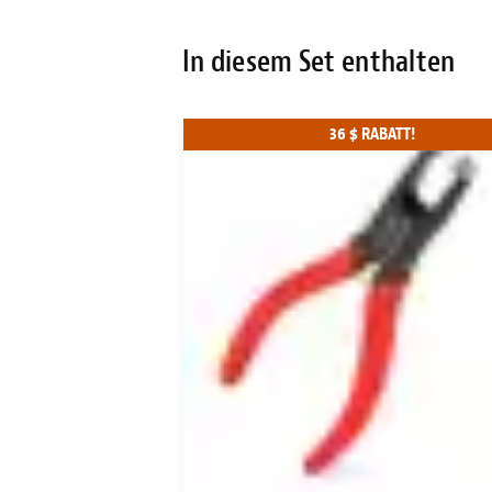
In diesem Set enthalten
M SET!
36 $ RABATT!