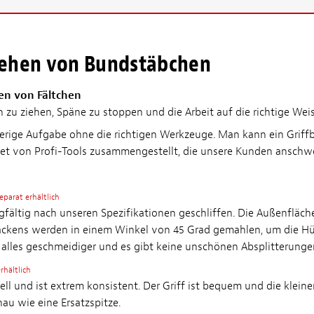
ehen von Bundstäbchen
hen von Fältchen
en zu ziehen, Späne zu stoppen und die Arbeit auf die richtige Weis
erige Aufgabe ohne die richtigen Werkzeuge. Man kann ein Griffb
et von Profi-Tools zusammengestellt, die unsere Kunden anschwör
eparat erhältlich
fältig nach unseren Spezifikationen geschliffen. Die Außenfläche i
backens werden in einem Winkel von 45 Grad gemahlen, um die Hül
 alles geschmeidiger und es gibt keine unschönen Absplitterunge
rhältlich
ell und ist extrem konsistent. Der Griff ist bequem und die kle
au wie eine Ersatzspitze.