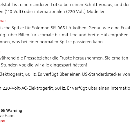
delstahl ist einem anderen Lötkolben einen Schritt voraus, und de
en (110 Volt) oder internationalen (220 Volt) Modellen.
tlich
ische Spitze für Solomon SR-965 Lötkolben. Genau wie eine Ersatzs
 über Rillen für schmale bis mittlere und breite Hülsengrößen. D
nnen, was bei einer normalen Spitze passieren kann.
h
 während die Fressabzieher die Fruste herausnehmen. Sie erhalten
 Stunden vor, die wir alle eingespart hätten!
-Elektrogerät, 60Hz. Es verfügt über einen US-Standardstecker vom
ein 220-Volt-AC-Elektrogerät, 50Hz. Er verfügt über einen internat
n 65 Warning
ive Harm
gov