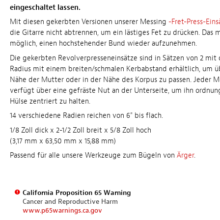
eingeschaltet lassen.
Mit diesen gekerbten Versionen unserer Messing
-Fret-Press-Eins
die Gitarre nicht abtrennen, um ein lästiges Fet zu drücken. Das 
möglich, einen hochstehender Bund wieder aufzunehmen.
Die gekerbten Revolverpresseneinsätze sind in Sätzen von 2 mi
Radius mit einem breiten/schmalen Kerbabstand erhältlich, um üb
Nähe der Mutter oder in der Nähe des Korpus zu passen. Jeder M
verfügt über eine gefräste Nut an der Unterseite, um ihn ordnu
Hülse zentriert zu halten.
14 verschiedene Radien reichen von 6" bis flach.
1/8 Zoll dick x 2-1/2 Zoll breit x 5/8 Zoll hoch
(3,17 mm x 63,50 mm x 15,88 mm)
Passend für alle unsere Werkzeuge zum Bügeln von
Ärger
.
California Proposition 65 Warning
Cancer and Reproductive Harm
www.p65warnings.ca.gov