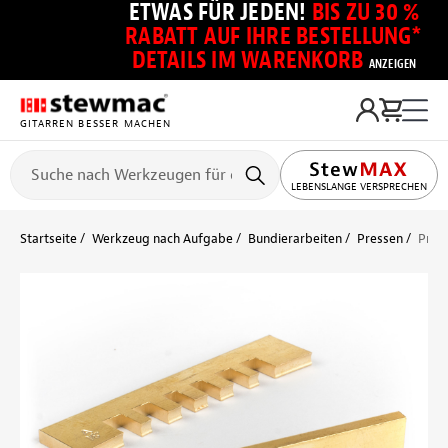
ETWAS FÜR JEDEN!
BIS ZU 30 %
RABATT AUF IHRE BESTELLUNG*
DETAILS IM WARENKORB
ANZEIGEN
GITARREN BESSER MACHEN
LEBENSLANGE VERSPRECHEN
Startseite
Werkzeug nach Aufgabe
Bundierarbeiten
Pressen
Pres