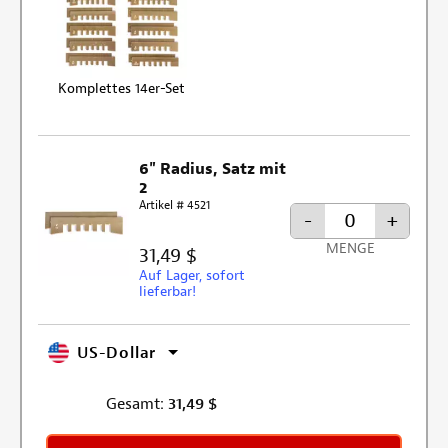
Komplettes 14er-Set
6" Radius, Satz mit
2
Artikel # 4521
-
+
MENGE
31,49 $
Auf Lager, sofort
lieferbar!
US-Dollar
Gesamt:
31,49
$