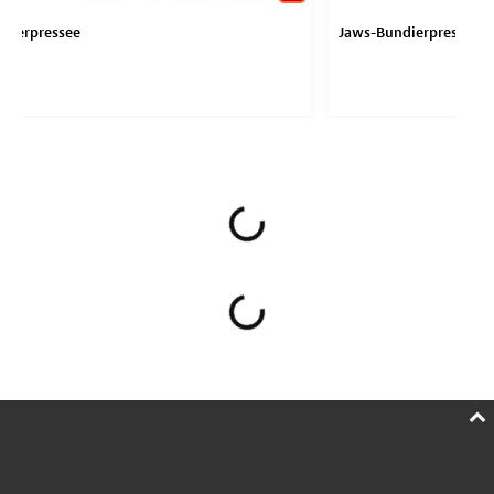
ndierpressee
Jaws-Bundierpresse