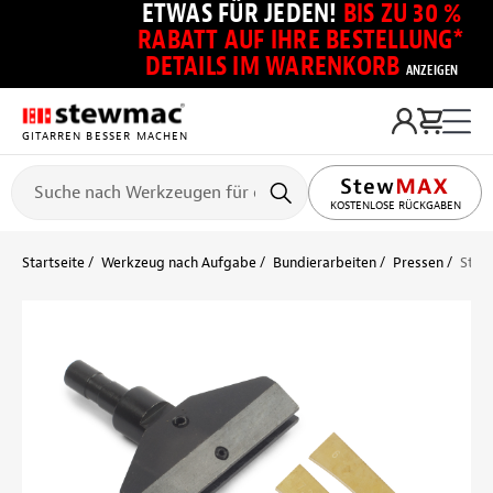
ETWAS FÜR JEDEN!
BIS ZU 30 %
RABATT AUF IHRE BESTELLUNG*
DETAILS IM WARENKORB
ANZEIGEN
GITARREN BESSER MACHEN
KOSTENLOSE RÜCKGABEN
Startseite
Werkzeug nach Aufgabe
Bundierarbeiten
Pressen
Stütz