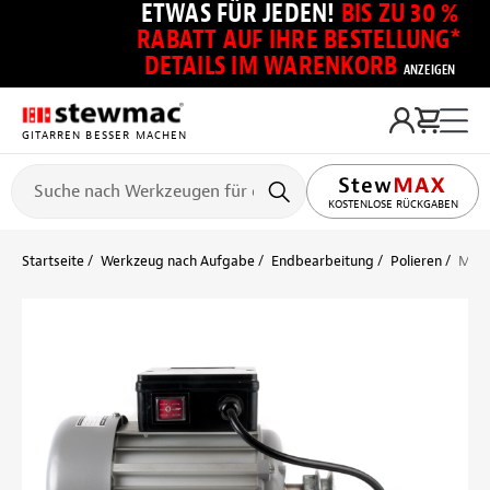
ETWAS FÜR JEDEN!
BIS ZU 30 %
RABATT AUF IHRE BESTELLUNG*
DETAILS IM WARENKORB
ANZEIGEN
GITARREN BESSER MACHEN
KOSTENLOSE RÜCKGABEN
Startseite
Werkzeug nach Aufgabe
Endbearbeitung
Polieren
Moto