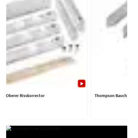
n Oberer Risskorrector
Thompson Bauch-Reduz