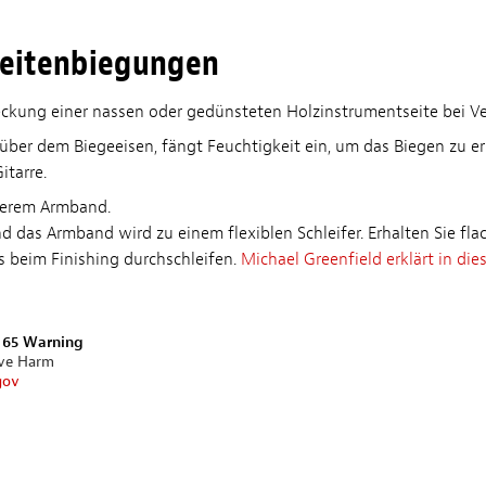
Seitenbiegungen
bdeckung einer nassen oder gedünsteten Holzinstrumentseite bei 
er dem Biegeeisen, fängt Feuchtigkeit ein, um das Biegen zu erle
itarre.
serem Armband.
d das Armband wird zu einem flexiblen Schleifer. Erhalten Sie fl
es beim Finishing durchschleifen.
Michael Greenfield erklärt in di
n 65 Warning
ive Harm
gov