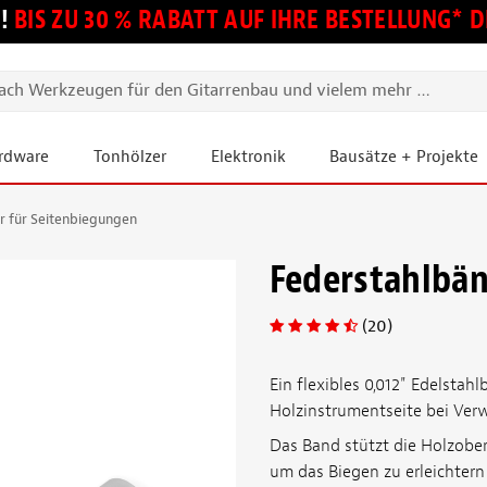
!
BIS ZU 30 % RABATT AUF IHRE BESTELLUNG*
ardware
Tonhölzer
Elektronik
Bausätze + Projekte
r für Seitenbiegungen
Federstahlbän
(20)
Ein flexibles 0,012" Edelsta
Holzinstrumentseite bei Ver
Das Band stützt die Holzober
um das Biegen zu erleichtern 