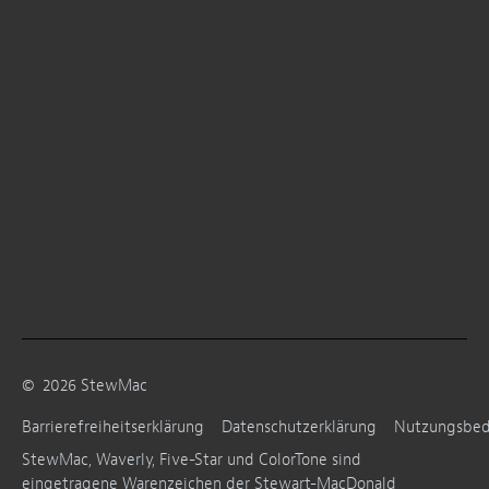
©
2026
StewMac
Barrierefreiheitserklärung
Datenschutzerklärung
Nutzungsbe
StewMac, Waverly, Five-Star und ColorTone sind
eingetragene Warenzeichen der Stewart-MacDonald