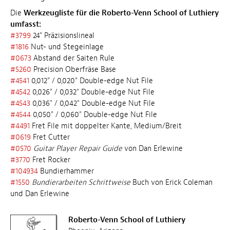
Die
Werkzeugliste für die Roberto-Venn School of Luthiery
umfasst:
#3799
24" Präzisionslineal
#1816
Nut- und Stegeinlage
#0673
Abstand der Saiten Rule
#5260
Precision Oberfräse Base
#4541
0,012" / 0,020" Double-edge Nut File
#4542
0,026" / 0,032" Double-edge Nut File
#4543
0,036" / 0,042" Double-edge Nut File
#4544
0,050" / 0,060" Double-edge Nut File
#4491
Fret File mit doppelter Kante, Medium/Breit
#0619
Fret Cutter
#0570
Guitar Player Repair Guide
von Dan Erlewine
#3770
Fret Rocker
#
104934
Bundierhammer
#1550
Bundierarbeiten Schrittweise
Buch von Erick Coleman
und Dan Erlewine
Roberto-Venn School of Luthiery