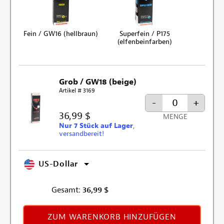
Fein / GW16 (hellbraun)
Superfein / P175
(elfenbeinfarben)
Grob / GW18 (beige)
Artikel # 3169
-
+
36,99 $
MENGE
Nur 7 Stück auf Lager
,
versandbereit!
US-Dollar
Gesamt:
36,99
$
ZUM WARENKORB HINZUFÜGEN