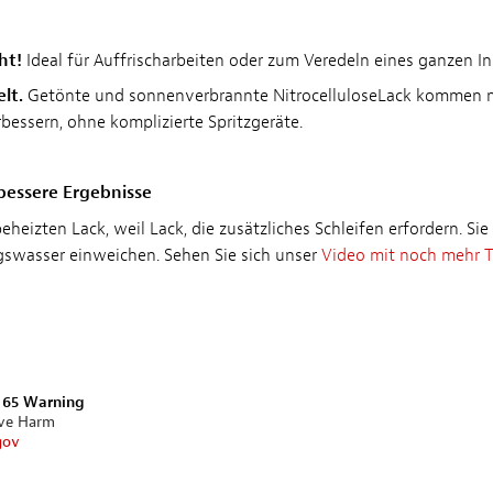
ht!
Ideal für Auffrischarbeiten oder zum Veredeln eines ganzen 
lt.
Getönte und sonnenverbrannte NitrocelluloseLack kommen nie
bessern, ohne komplizierte Spritzgeräte.
bessere Ergebnisse
heizten Lack, weil Lack, die zusätzliches Schleifen erfordern. S
swasser einweichen. Sehen Sie sich unser
Video mit noch mehr T
n 65 Warning
ive Harm
gov