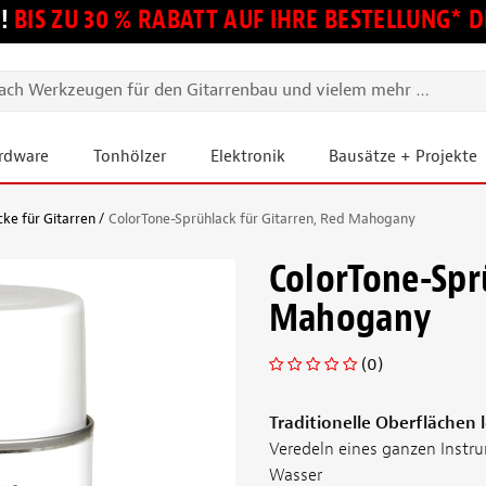
!
BIS ZU 30 % RABATT AUF IHRE BESTELLUNG*
ardware
Tonhölzer
Elektronik
Bausätze + Projekte
ke für Gitarren
ColorTone-Sprühlack für Gitarren, Red Mahogany
ColorTone-Spr
Mahogany
(0)
Traditionelle Oberflächen 
Veredeln eines ganzen Instr
Wasser