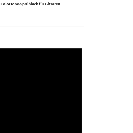
ColorTone-Sprühlack für Gitarren
ColorTone-Spr