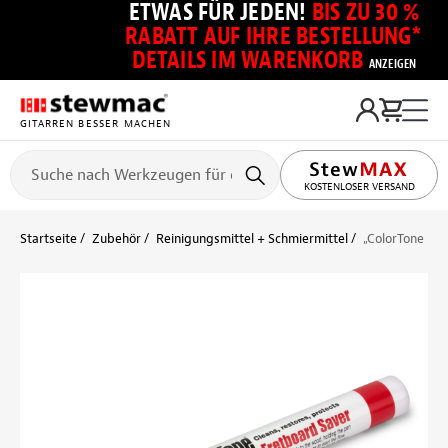
ETWAS FÜR JEDEN!
BIS ZU 30 %
RABATT AUF IHRE BESTELLUNG*
DETAILS IM WARENKORB
ANZEIGEN
GITARREN BESSER MACHEN
KOSTENLOSER VERSAND
Startseite
Zubehör
Reinigungsmittel + Schmiermittel
„ColorTone Fre