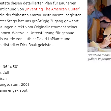
itete diesen detaillierten Plan für Bauherren
fentlichung von
„Inventing The American Guitar
“,
udie der frühesten Martin-Instrumente, begleiten
Peter Szego hat uns großzügig Zugang gewährt,
sungen direkt vom Originalinstrument seiner
men. Wertvolle Unterstützung für genaue
ils wurde von Luthier David LaPlante und
 Historiker Dick Boak geleistet.
 36" x 58"
: Zoll
isch
hungsdatum: 2005
usammengeklappt