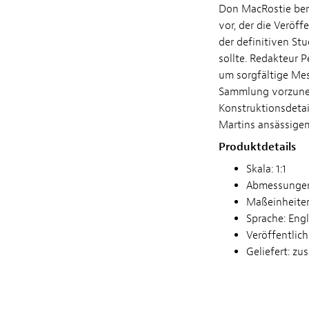
Don MacRostie bere
vor, der die Veröf
der definitiven St
sollte. Redakteur 
um sorgfältige Mes
Sammlung vorzuneh
Konstruktionsdeta
Martins ansässigem
Produktdetails
Skala: 1:1
Abmessungen:
Maßeinheiten
Sprache: Engl
Veröffentlic
Geliefert: z