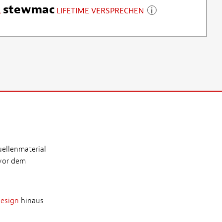
stewmac
LIFETIME VERSPRECHEN
uellenmaterial
 vor dem
Design
hinaus