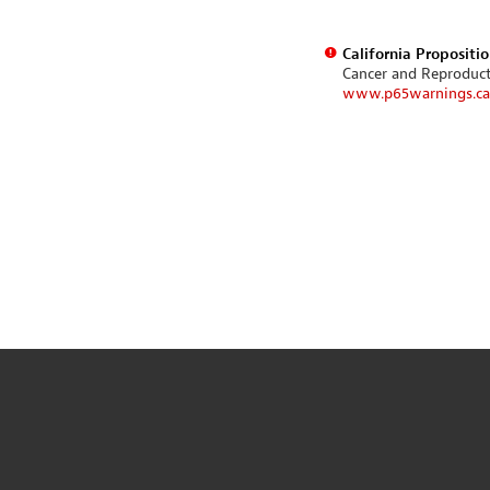
California Propositi
Cancer and Reproduc
www.p65warnings.ca