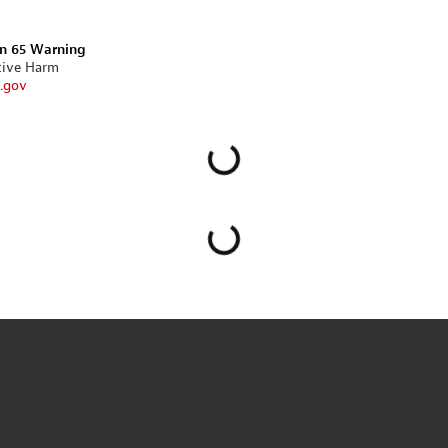
on 65 Warning
tive Harm
.gov