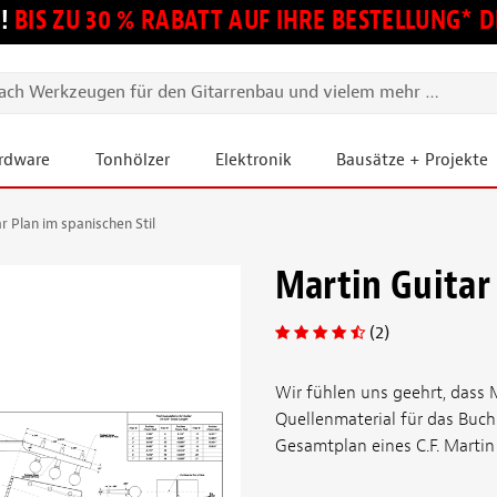
!
BIS ZU 30 % RABATT AUF IHRE BESTELLUNG*
ardware
Tonhölzer
Elektronik
Bausätze + Projekte
r Plan im spanischen Stil
Martin Guitar 
(2)
Wir fühlen uns geehrt, dass 
Quellenmaterial für das Buc
Gesamtplan eines C.F. Martin v